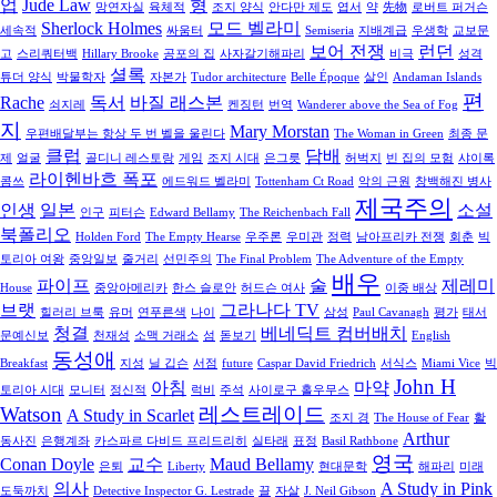
업
Jude Law
형
망연자실
육체적
조지 양식
안다만 제도
엽서
약
先物
로버트 퍼거슨
Sherlock Holmes
모드 벨라미
세속적
싸움터
Semiseria
지배계급
우생학
교보문
보어 전쟁
런던
고
스리쿼터백
Hillary Brooke
공포의 집
사자갈기해파리
비극
성격
셜록
튜더 양식
박물학자
자본가
Tudor architecture
Belle Époque
살인
Andaman Islands
편
Rache
독서
바질 래스본
쇠지레
켄징턴
번역
Wanderer above the Sea of Fog
지
Mary Morstan
우편배달부는 항상 두 번 벨을 울린다
The Woman in Green
최종 문
클럽
담배
제
얼굴
골디니 레스토랑
게임
조지 시대
은그릇
허벅지
빈 집의 모험
샤이록
라이헨바흐 폭포
콤쓰
에드워드 벨라미
Tottenham Ct Road
악의 근원
창백해진 병사
제국주의
인생
일본
소설
인구
피터슨
Edward Bellamy
The Reichenbach Fall
북폴리오
Holden Ford
The Empty Hearse
우주론
우미관
정력
남아프리카 전쟁
회춘
빅
토리아 여왕
중앙일보
줄거리
선민주의
The Final Problem
The Adventure of the Empty
배우
파이프
술
제레미
House
중앙아메리카
한스 슬로안
허드슨 여사
이중 배상
브랫
그라나다 TV
힐러리 브룩
유머
연푸른색
나이
삼성
Paul Cavanagh
평가
태서
청결
베네딕트 컴버배치
문예신보
천재성
소맥 거래소
섬
돋보기
English
동성애
Breakfast
지성
닐 깁슨
서점
future
Caspar David Friedrich
서식스
Miami Vice
빅
John H
아침
마약
토리아 시대
모니터
정신적
럭비
주석
사이로구 홀우무스
Watson
레스트레이드
A Study in Scarlet
조지 경
The House of Fear
활
Arthur
동사진
은행계좌
카스파르 다비드 프리드리히
실타래
표정
Basil Rathbone
영국
Conan Doyle
교수
Maud Bellamy
은퇴
Liberty
현대문학
해파리
미래
의사
A Study in Pink
도둑까치
Detective Inspector G. Lestrade
끌
자살
J. Neil Gibson