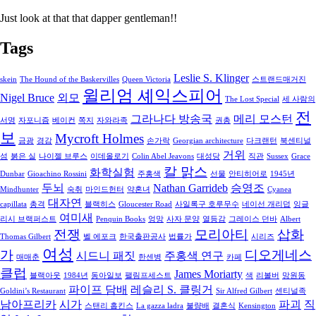
Just look at that that dapper gentleman!!
Tags
Leslie S. Klinger
skein
The Hound of the Baskervilles
Queen Victoria
스트랜드매거진
윌리엄 셰익스피어
Nigel Bruce
외모
The Lost Special
세 사람의
전
그라나다 방송국
메리 모스턴
서명
자포니즘
베이컨
쪽지
자와라족
권총
보
Mycroft Holmes
금광
경감
손가락
Georgian architecture
다크랜턴
북센티널
거위
섬
붉은 실
나이젤 브루스
이데올로기
Colin Abel Jeavons
대성당
직관
Sussex
Grace
칼 맑스
화학실험
Dunbar
Gioachino Rossini
주홍색
선물
안티히어로
1945년
두뇌
Nathan Garrideb
승영조
Mindhunter
숙취
마인드헌터
약혼녀
Cyanea
대자연
capillata
총격
블랙히스
Gloucester Road
사일록구 호루무수
네이선 개리덥
잉글
여미새
리시 브랙퍼스트
Penquin Books
엉망
사자 문양
열등감
그레이스 던바
Albert
전쟁
모리아티
삽화
Thomas Gilbert
벨 에포크
한국출판공사
법률가
시리즈
여성
가
디오게네스
시드니 패짓
주홍색 연구
매매춘
한센병
카페
클럽
James Moriarty
블랙아웃
1984년
동아일보
팰림프세스트
색
리볼버
망원동
파이프 담배
레슬리 S. 클링거
Goldini’s Restaurant
Sir Alfred Gilbert
센티널족
남아프리카
시가
파괴
직
스탠리 홉킨스
La gazza ladra
불량배
결혼식
Kensington