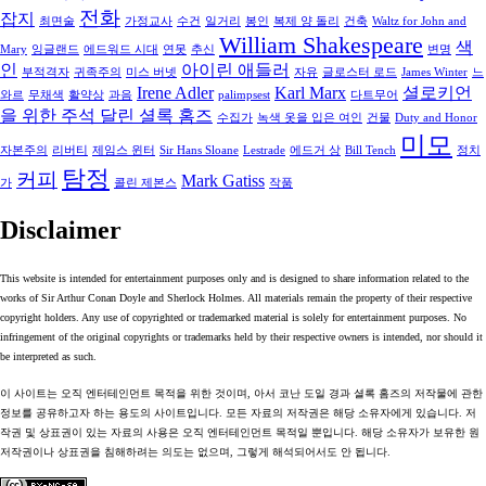
전화
잡지
최면술
가정교사
수건
일거리
봉인
복제 양 돌리
건축
Waltz for John and
William Shakespeare
색
Mary
잉글랜드
에드워드 시대
연못
추신
변명
인
아이린 애들러
부적격자
귀족주의
미스 버넷
자유
글로스터 로드
James Winter
느
Irene Adler
Karl Marx
셜로키언
와르
무채색
활약상
과음
palimpsest
다트무어
을 위한 주석 달린 셜록 홈즈
수집가
녹색 옷을 입은 여인
건물
Duty and Honor
미모
자본주의
리버티
제임스 윈터
Sir Hans Sloane
Lestrade
에드거 상
Bill Tench
정치
탐정
커피
Mark Gatiss
가
콜린 제본스
작품
Disclaimer
This website is intended for entertainment purposes only and is designed to share information related to the
works of Sir Arthur Conan Doyle and Sherlock Holmes. All materials remain the property of their respective
copyright holders. Any use of copyrighted or trademarked material is solely for entertainment purposes. No
infringement of the original copyrights or trademarks held by their respective owners is intended, nor should it
be interpreted as such.
이 사이트는 오직 엔터테인먼트 목적을 위한 것이며, 아서 코난 도일 경과 셜록 홈즈의 저작물에 관한
정보를 공유하고자 하는 용도의 사이트입니다. 모든 자료의 저작권은 해당 소유자에게 있습니다. 저
작권 및 상표권이 있는 자료의 사용은 오직 엔터테인먼트 목적일 뿐입니다. 해당 소유자가 보유한 원
저작권이나 상표권을 침해하려는 의도는 없으며, 그렇게 해석되어서도 안 됩니다.