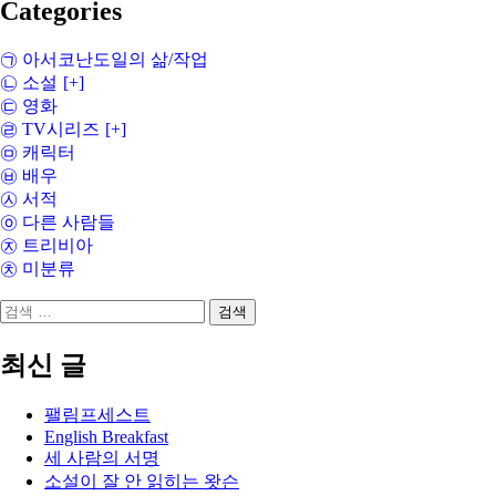
Categories
㉠ 아서코난도일의 삶/작업
㉡ 소설
[+]
㉢ 영화
㉣ TV시리즈
[+]
㉤ 캐릭터
㉥ 배우
㉦ 서적
㉧ 다른 사람들
㉨ 트리비아
㉩ 미분류
검
색:
최신 글
팰림프세스트
English Breakfast
세 사람의 서명
소설이 잘 안 읽히는 왓슨