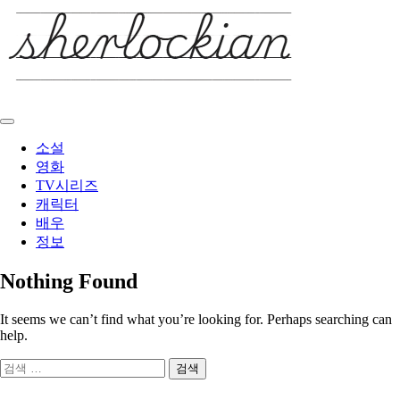
Skip
to
content
소설
영화
TV시리즈
캐릭터
배우
정보
Nothing Found
It seems we can’t find what you’re looking for. Perhaps searching can
help.
검
색: