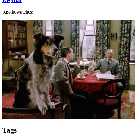
Regular
passikowatches:
Tags