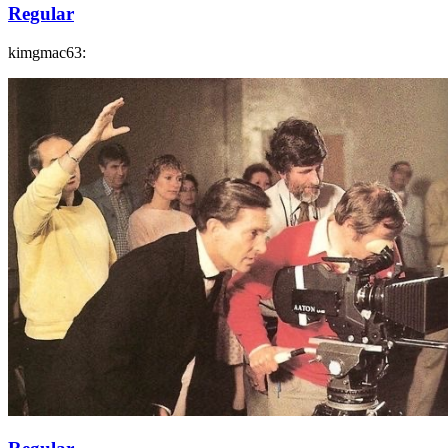
Regular
kimgmac63: