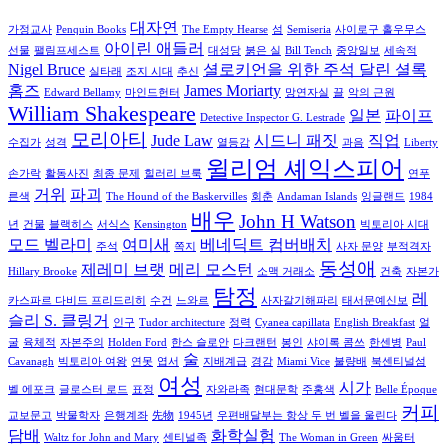
대자연
가정교사
Penquin Books
The Empty Hearse
섬
Semiseria
사이로구 홀우무스
아이린 애들러
선물
팰림프세스트
대성당
붉은 실
Bill Tench
중앙일보
세속적
Nigel Bruce
셜로키언을 위한 주석 달린 셜록
실타래
조지 시대
추신
홈즈
James Moriarty
Edward Bellamy
마인드헌터
망연자실
끌
악의 근원
William Shakespeare
일본
파이프
Detective Inspector G. Lestrade
모리아티
Jude Law
시드니 패짓
직업
수집가
성격
열등감
과음
Liberty
윌리엄 셰익스피어
손가락
활동사진
최종 문제
힐러리 브룩
연푸
거위
파괴
른색
The Hound of the Baskervilles
회춘
Andaman Islands
잉글랜드
1984
배우
John H Watson
년
건물
블랙히스
서식스
Kensington
빅토리아 시대
모드 벨라미
여미새
베네딕트 컴버배치
주석
쪽지
사자 문양
부적격자
동성애
제레미 브랫
메리 모스턴
Hillary Brooke
소맥 거래소
건축
자본가
탐정
레
카스파르 다비드 프리드리히
수건
느와르
사자갈기해파리
태서문예신보
슬리 S. 클링거
인구
Tudor architecture
정력
Cyanea capillata
English Breakfast
얼
굴
육체적
자본주의
Holden Ford
한스 슬로안
다크랜턴
봉인
샤이록 콤쓰
한센병
Paul
술
Cavanagh
빅토리아 여왕
연못
엽서
지배계급
경감
Miami Vice
불량배
북센티널섬
여성
시가
벨 에포크
글로스터 로드
표정
자와라족
현대문학
주홍색
Belle Époque
커피
교보문고
박물학자
은행계좌
先物
1945년
우편배달부는 항상 두 번 벨을 울린다
담배
화학실험
Waltz for John and Mary
센티널족
The Woman in Green
싸움터