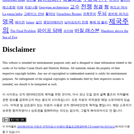
전쟁
교수
청결
형
레스토랑
미래
자포니즘
Georgian architecture
허드슨 여사
두뇌
La gazza ladra
그레이스 던바
활약상
Gioachino Rossini
귀족주의
로버트 퍼거슨
제국주
영국
베이컨
future
살인
중앙아메리카
남아프리카 전쟁
복제 양 돌리
의
파이프 담배
바질 래스본
The Final Problem
쇠지레
Wanderer above the
Sea of Fog
Disclaimer
This website is intended for entertainment purposes only and is designed to share information related to the
works of Sir Arthur Conan Doyle and Sherlock Holmes. All materials remain the property of their
respective copyright holders. Any use of copyrighted or trademarked material is solely for entertainment
purposes. No infringement of the original copyrights or trademarks held by their respective owners is
intended, nor should it be interpreted as such.
이 사이트는 오직 엔터테인먼트 목적을 위한 것이며, 아서 코난 도일 경과 셜록 홈즈의 저작물에
관한 정보를 공유하고자 하는 용도의 사이트입니다. 모든 자료의 저작권은 해당 소유자에게 있습
니다. 저작권 및 상표권이 있는 자료의 사용은 오직 엔터테인먼트 목적일 뿐입니다. 해당 소유자가
보유한 원저작권이나 상표권을 침해하려는 의도는 없으며, 그렇게 해석되어서도 안 됩니다.
이 저작물은
크리에이티브 커먼즈 저작자표시-비영리-동일조건변경허락 2.0 country.kr 라이선스
에 따라 이용
할 수 있습니다.