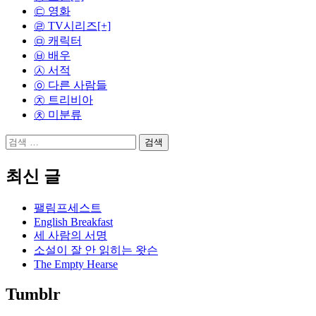
㉢ 영화
㉣ TV시리즈
[+]
㉤ 캐릭터
㉥ 배우
㉦ 서적
㉧ 다른 사람들
㉨ 트리비아
㉩ 미분류
검
색:
최신 글
팰림프세스트
English Breakfast
세 사람의 서명
소설이 잘 안 읽히는 왓슨
The Empty Hearse
Tumblr