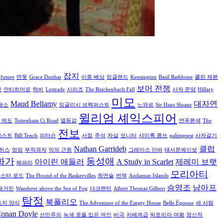
잡지
future
연못
Grace Dunbar
이중 배상
잉글랜드
Kensington
Basil Rathbone
콜린 제본
보어 전쟁
컨
안티히어로
럭비
Lestrade
시리즈
The Reichenbach Fall
사자 문양
Hillary
미모
Maud Bellamy
대자연
래소
잉글리시 브랙퍼스트
느와르
Sir Hans Sloane
윌리엄 셰익스피어
 제도
Tottenham Ct Road
열등감
연푸른색
The
전보
세스트
Bill Tench
피터슨
서점
주석
자살
모니터
샤이록 콤쓰
palimpsest
사자갈기
Nathan Garrideb
클럽
히스
엉망
부적격자
악의 근원
그레이스 던바
태서문예신보
화가
동성애
아이린 애들러
A Study in Scarlet
제레미 브랫
해파리
모리아티
스터 로드
The Hound of the Baskervilles
최면술
번역
Andaman Islands
승영조
남아프
매거진
Wanderer above the Sea of Fog
다크랜턴
Albert Thomas Gilbert
탐정
북폴리오
조지 양식
The Adventure of the Empty House
Belle Époque
세 사람
Conan Doyle
선민주의
녹색 옷을 입은 여인
비극
지배계급
빅토리아 여왕
정신적