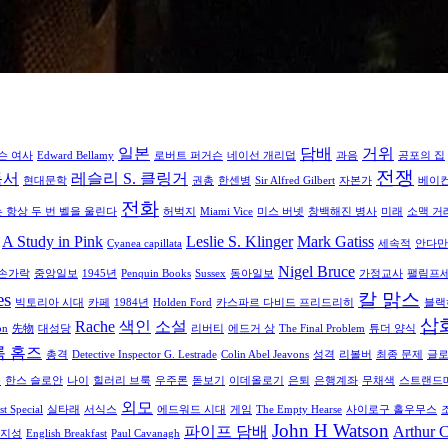
일본
담배
거위
슨 여사
Edward Bellamy
로버트 퍼거슨
네이선 개리덥
과음
공포의 집
전쟁
독서
레슬리 S. 클링거
현대문학
권총
한센병
Sir Alfred Gilbert
자본가
베이
전화
항상 두 번 벨을 울린다
허벅지
Miami Vice
미스 버넷
창백해진 병사
미래
소맥 거
A Study in Pink
Leslie S. Klinger
Mark Gatiss
Cyanea capillata
세속적
안다만
Nigel Bruce
손가락
중앙일보
1945년
Penquin Books
Sussex
동아일보
가정교사
팰림프
es
칼 맑스
빅토리아 시대
카페
1984년
Holden Ford
카스파르 다비드 프리드리히
블랙
삽
Rache
색인
소설
on
先物
대성당
리버티
에드거 상
The Final Problem
튜더 양식
록 홈즈
총격
Detective Inspector G. Lestrade
Colin Abel Jeavons
성격
리볼버
최종 문제
글로
족
한스 슬로안
나이
힐러리 브룩
우주론
돋보기
이데올로기
은퇴
은행계좌
무채색
스트랜드
외모
t Special
실타래
서식스
에드워드 시대
게임
The Empty Hearse
사이로구 홀우무스
John H Watson
파이프 담배
Arthur 
지성
English Breakfast
Paul Cavanagh