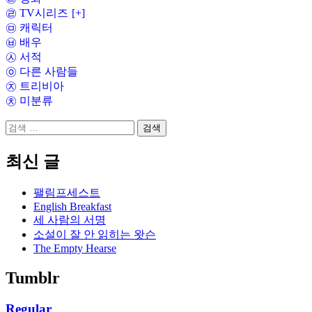
㉣ TV시리즈
[+]
㉤ 캐릭터
㉥ 배우
㉦ 서적
㉧ 다른 사람들
㉨ 트리비아
㉩ 미분류
검
색:
최신 글
팰림프세스트
English Breakfast
세 사람의 서명
소설이 잘 안 읽히는 왓슨
The Empty Hearse
Tumblr
Regular