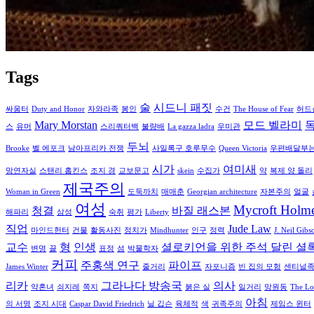
Tags
술
시드니 패짓
싸움터
Duty and Honor
자와라족
봉인
수건
The House of Fear
허드
Mary Morstan
모드 벨라미
스
유머
스리쿼터백
불량배
La gazza ladra
우미관
두뇌
Brooke
벨 에포크
남아프리카 전쟁
사일록구 호루무수
Queen Victoria
우편배달부는 
시가
여미새
망연자실
스탠리 홉킨스
조지 경
교보문고
skein
수집가
약
복제 양 돌리
제국주의
Woman in Green
도둑까치
매매춘
Georgian architecture
자본주의
얼굴
여성
Mycroft Holm
청결
바질 래스본
해파리
삼성
숙취
평가
Liberty
직업
Jude Law
마인드헌터
건물
활동사진
정치가
Mindhunter
인구
정력
J. Neil Gibs
교수
형
인생
셜로키언을 위한 주석 달린 셜
변명
끌
표정
섬
박물학자
커피
주홍색 연구
파이프
James Winter
줄거리
자포니즘
빈 집의 모험
센티널
리카
그라나다 방송국
의사
약혼녀
쇠지레
쪽지
붉은 실
일거리
망원동
The Los
아침
의 서명
조지 시대
Caspar David Friedrich
닐 깁슨
육체적
색
귀족주의
제임스 윈터