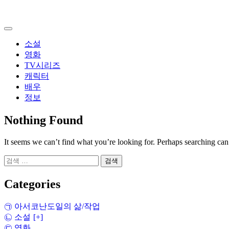
Skip
to
content
소설
영화
TV시리즈
캐릭터
배우
정보
Nothing Found
It seems we can’t find what you’re looking for. Perhaps searching can
검
색:
Categories
㉠ 아서코난도일의 삶/작업
㉡ 소설
[+]
㉢ 영화