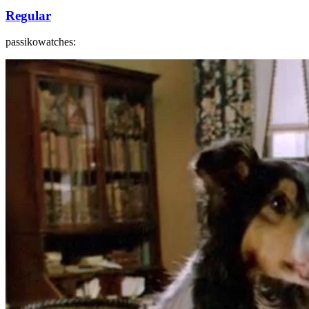
Regular
passikowatches: