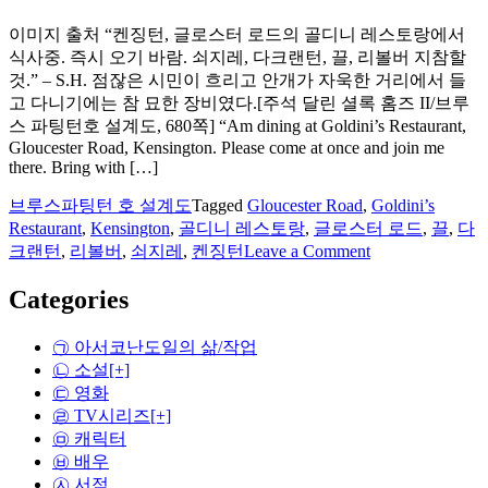
이미지 출처 “켄징턴, 글로스터 로드의 골디니 레스토랑에서
식사중. 즉시 오기 바람. 쇠지레, 다크랜턴, 끌, 리볼버 지참할
것.” – S.H. 점잖은 시민이 흐리고 안개가 자욱한 거리에서 들
고 다니기에는 참 묘한 장비였다.[주석 달린 셜록 홈즈 II/브루
스 파팅턴호 설계도, 680쪽] “Am dining at Goldini’s Restaurant,
Gloucester Road, Kensington. Please come at once and join me
there. Bring with […]
브루스파팅턴 호 설계도
Tagged
Gloucester Road
,
Goldini’s
Restaurant
,
Kensington
,
골디니 레스토랑
,
글로스터 로드
,
끌
,
다
on
크랜턴
,
리볼버
,
쇠지레
,
켄징턴
Leave a Comment
골
디
Categories
니
레
㉠ 아서코난도일의 삶/작업
스
㉡ 소설
[+]
토
㉢ 영화
랑
㉣ TV시리즈
[+]
으
㉤ 캐릭터
로
㉥ 배우
의
㉦ 서적