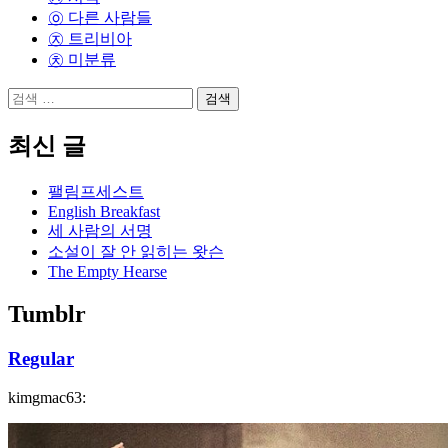
초
㉧ 다른 사람들
대
㉨ 트리비아
㉩ 미분류
검
색:
최신 글
팰림프세스트
English Breakfast
세 사람의 서명
소설이 잘 안 읽히는 왓슨
The Empty Hearse
Tumblr
Regular
kimgmac63: