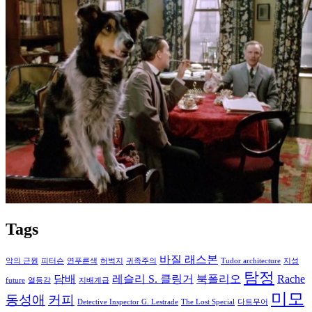
Tags
바질 래스본
악의 근원
피터슨
연푸른색
허벅지
귀족주의
Tudor architecture
지성
탐정
담배
레슬리 S. 클링거
북폴리오
Rache
future
열등감
지배계급
미모
동성애
커피
Detective Inspector G. Lestrade
The Lost Special
다트무어