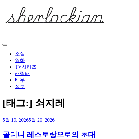
Skip
to
content
소설
영화
TV시리즈
캐릭터
배우
정보
[태그:]
쇠지레
5월 19, 2026
5월 20, 2026
골디니 레스토랑으로의 초대