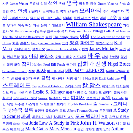
영국
색인
자유
James Winter
주홍색
성격
유머
망원동
권총
Queen Victoria
한스 슬
모리아티
인생
독
로안
추신
잉글리시 브랙퍼스트
복제 양 돌리
주석
박물학자
서
교수
그레이스 던바
줄거리
에드워드 시대
실타래
콜린 제본스
엽서
미래
끌
시리
William Shakespeare
즈
무채색
이중 배상
과음
은퇴
이데올로기
가정
교사
Sir Hans Sloane
사일록구 호루무수
쪽지
Duty and Honor
1984년
Colin Abel Jeavons
아침
The Hound of the Baskervilles
숙취
The Empty Hearse
The Adventure of the Empty
청결
파이프
Karl
House
회춘
결혼식
Georgian architecture
표정
제임스 윈터
Marx
James Moriarty
안다만 제도
블랙아웃
Waltz for John and Mary
변명
봉인
서
배우
마약
승영조
점
현대문학
정력
소맥 거래소
자포니즘
나이
한센병
평가
삽화가
전쟁
잡지
Nigel Bruce
빈 집의 모험
Holden Ford
Bill Tench
해파리
의사
베네딕트 컴버배치
Gioachino Rossini
선물
허드슨 여사
우편배달부는 항
레
클럽
상 두 번 벨을 울린다
금광
세 사람의 서명
골디니 레스토랑
Basil Rathbone
스트레이드
칼 맑스
Caspar David Friedrich
스리쿼터백
자와라족
태서문예
Leslie S. Klinger
신보
미스 버넷
직관
법률가
붉은 실
에드워드 벨라미
활동사진
여미새
직업
활약상
남아프리카 전쟁
Sussex
부적격자
인구
공포의 집
Lestrade
수
술
그라나
건
게임
우주론
카스파르 다비드 프리드리히
English Breakfast
Semiseria
다 방송국
셜록
A Study
불량배
글로스터 로드
Albert Thomas Gilbert
은행계좌
in Scarlet
파괴
모드 벨라미
빅토리아 시대
창백해진 병사
건물
스탠리 홉킨스
John H Watson
Jude Law
A Study in Pink
우생학
skein
자살
나이젤 브
Mark Gatiss
Mary Morstan
Arthur
루스
에드거 상
살인
쇠지레
조지 양식