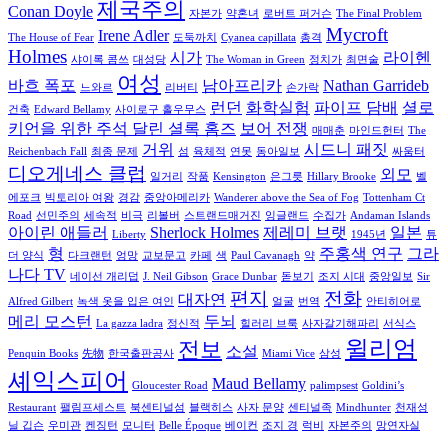
제국주의
Conan Doyle
자본가
약혼녀
로버트 퍼거슨
The Final Problem
Mycroft
Irene Adler
The House of Fear
도둑까치
Cyanea capillata
총격
Holmes
시가
라이헨
샤이록 콤쓰
대성당
The Woman in Green
정치가
최면술
여성
바흐 폭포
남아프리카
Nathan Garrideb
느와르
리버티
손가락
런던
화학실험
파이프 담배
셜로
건축
Edward Bellamy
사이로구 홀우무스
키언을 위한 주석 달린 셜록 홈즈
보어 전쟁
매매춘
마인드헌터
The
거위
시드니 패짓
Reichenbach Fall
최종 문제
섬
육체적
연못
동아일보
싸움터
디오게네스 클럽
외모
일거리
작품
Kensington
은그릇
Hillary Brooke
벨
에포크
빅토리아 여왕
경감
중앙아메리카
Wanderer above the Sea of Fog
Tottenham Ct
Road
선민주의
세속적
비극
리볼버
스트랜드매거진
잉글랜드
수집가
Andaman Islands
아이린 애들러
Sherlock Holmes
제레미 브랫
일본
Liberty
1945년
튜
형
주홍색 연구
그라
더 양식
다크랜턴
엉망
교보문고
카페
색
Paul Cavanagh
약
나다 TV
네이선 개리덥
J. Neil Gibson
Grace Dunbar
돋보기
조지 시대
중앙일보
Sir
편지
전화
대자연
Alfred Gilbert
녹색 옷을 입은 여인
얼굴
번역
안티히어로
메리 모스턴
두뇌
La gazza ladra
정신적
힐러리 브룩
사자갈기해파리
서식스
윌리엄
전보
소설
Penquin Books
先物
한국출판공사
Miami Vice
삼성
셰익스피어
Maud Bellamy
Gloucester Road
palimpsest
Goldini’s
Restaurant
팰림프세스트
북센티널섬
블랙히스
사자 문양
센티널족
Mindhunter
천재성
닐 깁슨
우미관
켄징턴
모니터
Belle Époque
베이컨
조지 경
럭비
자본주의
망연자실