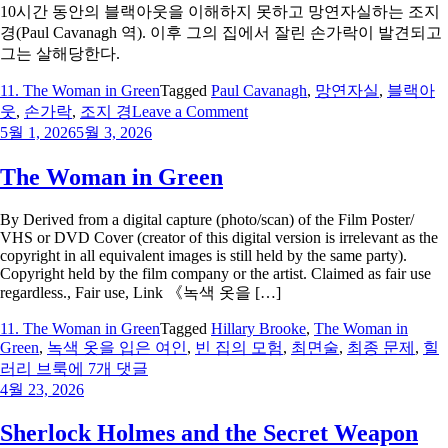
10시간 동안의 블랙아웃을 이해하지 못하고 망연자실하는 조지
경(Paul Cavanagh 역). 이후 그의 집에서 잘린 손가락이 발견되고
그는 살해당한다.
11. The Woman in Green
Tagged
Paul Cavanagh
,
망연자실
,
블랙아
on
웃
,
손가락
,
조지 경
Leave a Comment
망
5월 1, 2026
5월 3, 2026
연
자
The Woman in Green
실
하
By Derived from a digital capture (photo/scan) of the Film Poster/
는
VHS or DVD Cover (creator of this digital version is irrelevant as the
조
copyright in all equivalent images is still held by the same party).
Copyright held by the film company or the artist. Claimed as fair use
지
regardless., Fair use, Link 《녹색 옷을 […]
경
11. The Woman in Green
Tagged
Hillary Brooke
,
The Woman in
Green
,
녹색 옷을 입은 여인
,
빈 집의 모험
,
최면술
,
최종 문제
,
힐
The
러리 브룩
에 7개 댓글
Woman
4월 23, 2026
in
Green
Sherlock Holmes and the Secret Weapon