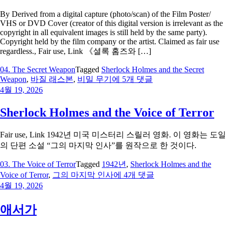
By Derived from a digital capture (photo/scan) of the Film Poster/
VHS or DVD Cover (creator of this digital version is irrelevant as the
copyright in all equivalent images is still held by the same party).
Copyright held by the film company or the artist. Claimed as fair use
regardless., Fair use, Link 《셜록 홈즈와 […]
04. The Secret Weapon
Tagged
Sherlock Holmes and the Secret
Sherlock
Weapon
,
바질 래스본
,
비밀 무기
에 5개 댓글
Holmes
4월 19, 2026
and
the
Sherlock Holmes and the Voice of Terror
Secret
Weapon
Fair use, Link 1942년 미국 미스터리 스릴러 영화. 이 영화는 도일
의 단편 소설 “그의 마지막 인사”를 원작으로 한 것이다.
03. The Voice of Terror
Tagged
1942년
,
Sherlock Holmes and the
Sherlock
Voice of Terror
,
그의 마지막 인사
에 4개 댓글
Holmes
4월 19, 2026
and
the
애서가
Voice
of