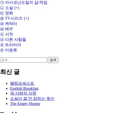
㉠ 아서코난도일의 삶/작업
㉡ 소설
[+]
㉢ 영화
㉣ TV시리즈
[+]
㉤ 캐릭터
㉥ 배우
㉦ 서적
㉧ 다른 사람들
㉨ 트리비아
㉩ 미분류
검
색:
최신 글
팰림프세스트
English Breakfast
세 사람의 서명
소설이 잘 안 읽히는 왓슨
The Empty Hearse