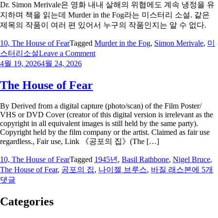
Terror
Dr. Simon Merivale은 영화 내내 살해의 위협에도 계속 냉정을 유
지하며 책을 읽는데 Murder in the Fog라는 미스터리 소설. 같은
제목의 작품이 여러 편 있어서 누구의 작품인지는 알 수 없다.
10, The House of Fear
Tagged
Murder in the Fog
,
Simon Merivale
,
미
on
스터리소설
Leave a Comment
애
4월 19, 2026
4월 24, 2026
서
가
The House of Fear
By Derived from a digital capture (photo/scan) of the Film Poster/
VHS or DVD Cover (creator of this digital version is irrelevant as the
copyright in all equivalent images is still held by the same party).
Copyright held by the film company or the artist. Claimed as fair use
regardless., Fair use, Link 《공포의 집》(The […]
10, The House of Fear
Tagged
1945년
,
Basil Rathbone
,
Nigel Bruce
,
The
The House of Fear
,
공포의 집
,
나이젤 브루스
,
바질 래스본
에 5개
House
댓글
of
Fear
Categories