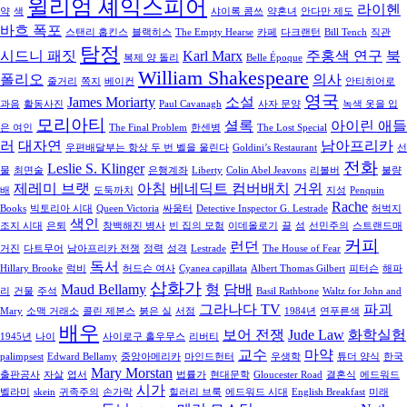
윌리엄 셰익스피어
라이헨
약
색
샤이록 콤쓰
약혼녀
안다만 제도
바흐 폭포
스탠리 홉킨스
블랙히스
The Empty Hearse
카페
다크랜턴
Bill Tench
직관
탐정
시드니 패짓
Karl Marx
주홍색 연구
북
복제 양 돌리
Belle Époque
William Shakespeare
폴리오
의사
줄거리
쪽지
베이컨
안티히어로
영국
James Moriarty
소설
과음
활동사진
Paul Cavanagh
사자 문양
녹색 옷을 입
모리아티
셜록
아이린 애들
은 여인
The Final Problem
한센병
The Lost Special
러
대자연
남아프리카
우편배달부는 항상 두 번 벨을 울린다
Goldini’s Restaurant
선
전화
Leslie S. Klinger
물
최면술
은행계좌
Liberty
Colin Abel Jeavons
리볼버
불량
제레미 브랫
아침
베네딕트 컴버배치
거위
배
도둑까치
지성
Penquin
Rache
Books
빅토리아 시대
Queen Victoria
싸움터
Detective Inspector G. Lestrade
허벅지
색인
조지 시대
은퇴
창백해진 병사
빈 집의 모험
이데올로기
끌
섬
선민주의
스트랜드매
커피
런던
거진
다트무어
남아프리카 전쟁
정력
성격
Lestrade
The House of Fear
독서
Hillary Brooke
럭비
허드슨 여사
Cyanea capillata
Albert Thomas Gilbert
피터슨
해파
삽화가
Maud Bellamy
형
담배
리
건물
주석
Basil Rathbone
Waltz for John and
그라나다 TV
파괴
Mary
소맥 거래소
콜린 제본스
붉은 실
서점
1984년
연푸른색
배우
보어 전쟁
Jude Law
화학실험
1945년
나이
사이로구 홀우무스
리버티
교수
마약
palimpsest
Edward Bellamy
중앙아메리카
마인드헌터
우생학
튜더 양식
한국
Mary Morstan
출판공사
자살
엽서
법률가
현대문학
Gloucester Road
결혼식
에드워드
시가
벨라미
skein
귀족주의
손가락
힐러리 브룩
에드워드 시대
English Breakfast
미래