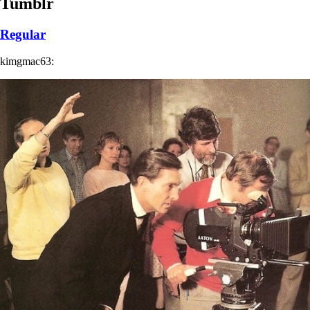
Tumblr
Regular
kimgmac63: