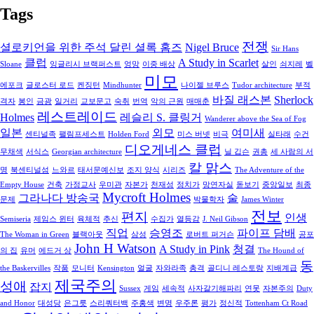
Tags
전쟁
셜로키언을 위한 주석 달린 셜록 홈즈
Nigel Bruce
Sir Hans
클럽
A Study in Scarlet
Sloane
잉글리시 브랙퍼스트
엉망
이중 배상
살인
쇠지레
벨
미모
에포크
글로스터 로드
켄징턴
Mindhunter
나이젤 브루스
Tudor architecture
부적
바질 래스본
Sherlock
격자
봉인
금광
일거리
교보문고
숙취
번역
악의 근원
매매춘
레스트레이드
Holmes
레슬리 S. 클링거
Wanderer above the Sea of Fog
일본
외모
여미새
센티널족
팰림프세스트
Holden Ford
미스 버넷
비극
실타래
수건
디오게네스 클럽
무채색
서식스
Georgian architecture
닐 깁슨
권총
세 사람의 서
칼 맑스
명
북센티널섬
느와르
태서문예신보
조지 양식
시리즈
The Adventure of the
Empty House
건축
가정교사
우미관
자본가
천재성
정치가
망연자실
돋보기
중앙일보
최종
Mycroft Holmes
그라나다 방송국
술
문제
박물학자
James Winter
전보
편지
인생
Semiseria
제임스 윈터
육체적
추신
수집가
열등감
J. Neil Gibson
직업
승영조
파이프 담배
The Woman in Green
블랙아웃
삼성
로버트 퍼거슨
공포
John H Watson
A Study in Pink
청결
의 집
유머
에드거 상
The Hound of
동
the Baskervilles
작품
모니터
Kensington
얼굴
자와라족
총격
골디니 레스토랑
지배계급
제국주의
성애
잡지
Sussex
게임
세속적
사자갈기해파리
연못
자본주의
Duty
and Honor
대성당
은그릇
스리쿼터백
주홍색
변명
우주론
평가
정신적
Tottenham Ct Road