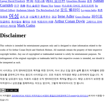
두뇌
메리 모스턴
Nathan
Caspar David Friedrich
자포니즘
Gioachino Rossini
표정
Garrideb
인구
先物
한스 슬로안
Miami Vice
future
카스파르 다비드 프리드리히
Sir
모드 벨라미
Alfred Gilbert
Andaman Islands
The Reichenbach Fall
La gazza ladra
회춘
여성
Irene Adler
파이프
망원동
조지 경
사일록구 호루무수
경감
Grace Dunbar
Arthur Conan Doyle
잉글랜드
동아일보
활약상
자유
빅토리아 여왕
그레이스 던바
Mark Gatiss
네이선 개리덥
Disclaimer
This website is intended for entertainment purposes only and is designed to share information related to the
works of Sir Arthur Conan Doyle and Sherlock Holmes. All materials remain the property of their respective
copyright holders. Any use of copyrighted or trademarked material is solely for entertainment purposes. No
infringement of the original copyrights or trademarks held by their respective owners is intended, nor should it
be interpreted as such.
이 사이트는 오직 엔터테인먼트 목적을 위한 것이며, 아서 코난 도일 경과 셜록 홈즈의 저작물에 관한
정보를 공유하고자 하는 용도의 사이트입니다. 모든 자료의 저작권은 해당 소유자에게 있습니다. 저
작권 및 상표권이 있는 자료의 사용은 오직 엔터테인먼트 목적일 뿐입니다. 해당 소유자가 보유한 원
저작권이나 상표권을 침해하려는 의도는 없으며, 그렇게 해석되어서도 안 됩니다.
이 저작물은
크리에이티브 커먼즈 저작자표시-비영리-동일조건변경허락 2.0 country.kr 라이선스
에 따라 이용할 수
있습니다.