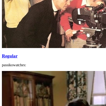
Regular
passikowatches: