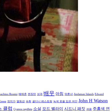
배우
아침
oachino Rossini
매매춘
켄징턴
성격
약혼녀
Andaman Islands
Edward
John H Watson
Green
정치가
열등감
숙취
골디니 레스토랑
녹색 옷을 입은 여인
 클럽
소설
모드 벨라미
시드니 패짓
주홍색 연
Cyanea capillata
과음