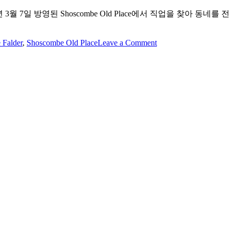
3월 7일 방영된 Shoscombe Old Place에서 직업을 찾아 동네를
on
 Falder
,
Shoscombe Old Place
Leave a Comment
Jude
Law