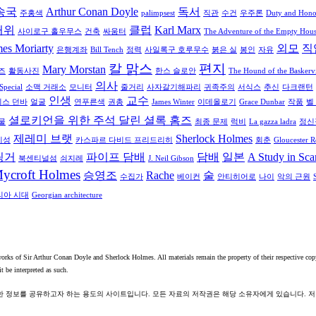
송국
Arthur Conan Doyle
독서
주홍색
palimpsest
직관
수건
우주론
Duty and Hono
거위
클럽
Karl Marx
사이로구 홀우무스
건축
싸움터
The Adventure of the Empty Hou
es Moriarty
외모
직
은행계좌
Bill Tench
정력
사일록구 호루무수
붉은 실
봉인
자유
칼 맑스
편지
Mary Morstan
즈
활동사진
한스 슬로안
The Hound of the Baskervi
의사
Special
소맥 거래소
모니터
줄거리
사자갈기해파리
귀족주의
서식스
추신
다크랜턴
인생
교수
스 던바
얼굴
연푸른색
권총
James Winter
이데올로기
Grace Dunbar
작품
벨
셜로키언을 위한 주석 달린 셜록 홈즈
물
최종 문제
럭비
La gazza ladra
정신
제레미 브랫
Sherlock Holmes
지성
카스파르 다비드 프리드리히
회춘
Gloucester 
링거
파이프 담배
담배
일본
A Study in Scar
북센티널섬
쇠지레
J. Neil Gibson
ycroft Holmes
승영조
Rache
술
수집가
베이컨
안티히어로
나이
악의 근원
리아 시대
Georgian architecture
 works of Sir Arthur Conan Doyle and Sherlock Holmes. All materials remain the property of their respective cop
t be interpreted as such.
관한 정보를 공유하고자 하는 용도의 사이트입니다. 모든 자료의 저작권은 해당 소유자에게 있습니다. 