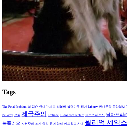
Tags
The Final Problem
닐 깁슨
안다만 제도
리볼버
블랙아웃
평가
Liberty
현대문학
중앙일보
제국주의
남아프리
Bellamy
은퇴
Lestrade
Tudor architecture
글로스터 로드
윌리엄 셰익
북폴리오
자본주의
조지 양식
튜더 양식
에드워드 시대