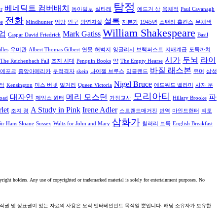
탐정
베네딕트 컴버배치
r
동아일보
실타래
에드거 상
육체적
Paul Cavanagh
전화
셜록
se
Mindhunter
엉망
인구
망연자실
자본가
1945년
스탠리 홉킨스
무채색
William Shakespeare
업
Mark Gatiss
Caspar David Friedrich
Basil
lles
우미관
Albert Thomas Gilbert
연못
허벅지
잉글리시 브랙퍼스트
지배계급
도둑까치
시가
두뇌
라이
The Reichenbach Fall
조지 시대
Penquin Books
약
The Empty Hearse
바질 래스본
 에포크
중앙아메리카
부적격자
skein
나이젤 브루스
잉글랜드
유머
삼성
Nigel Bruce
적
Kensington
미스 버넷
일거리
Queen Victoria
에드워드 벨라미
사자 문
모리아티
대자연
메리 모스턴
파
Road
제임스 윈터
가정교사
Hillary Brooke
let
A Study in Pink
Irene Adler
조지 경
스트랜드매거진
번역
마인드헌터
빅토
삽화가
Sir Hans Sloane
Sussex
Waltz for John and Mary
힐러리 브룩
English Breakfast
yright holders. Any use of copyrighted or trademarked material is solely for entertainment purposes. No
저작권 및 상표권이 있는 자료의 사용은 오직 엔터테인먼트 목적일 뿐입니다. 해당 소유자가 보유한