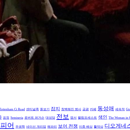
동성애
잡지
Tottenham Ct Road
센티널족
돋보기
창백해진 병사
금광
카페
세속적
Gi
전보
카
색인
표정
Semiseria
로버트 퍼거슨
대성당
엽서
팰림프세스트
The Woman in 
스피어
디오게네스
보어 전쟁
우생학
네이선 개리덥
해파리
이중 배상
활약상