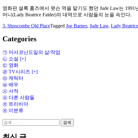
영화판 셜록 홈즈에서 왓슨 역을 맡기도 했던 Jude Law는 1991년 
머니(Lady Beatrice Falder)의 대역으로 사람들의 눈을 속인다.
3. Shoscombe Old Place
Tagged
Joe Barnes
,
Jude Law
,
Lady Beatrice
Categories
㉠ 아서코난도일의 삶/작업
㉡ 소설
[+]
㉢ 영화
㉣ TV시리즈
[+]
㉤ 캐릭터
㉥ 배우
㉦ 서적
㉧ 다른 사람들
㉨ 트리비아
㉩ 미분류
검
색:
최신 글