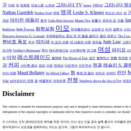
구
그라나다 TV
그라나다 방
미래
색
망원동
자포니즘
느와르
future
1984년
영국
Nathan Garrideb
Leslie S. Klinger
Holden Ford
변명
허드슨 여사
섬
아이린 애들러
Jam
게임
총격
Colin Abel Jeavons
Miami Vice
법률가
공포의 집
건물
미모
화학실험
Rathbone
Belle Époque
한국출판공사
교보문고
비극
결혼식
시리
Detective Inspector G. Lestrade
우편배달부는 항상 두 번 벨을 울린다
콜린 제본스
The Lost 
헨바흐 폭포
여미새
Jude Law
주석
빈 집의 모험
세 사람의 서명
최면술
그레이
여성
파이프
손가락
Goldini’s Restaurant
쪽지
태서문예신보
스리쿼터백
은그릇
선
레스트레이드
마약
양
불량배
The House of Fear
살인
블랙히스
先物
한센병
커피
괴
청결
레슬리 S. 클
샤이록 콤쓰
경감
서점
천재성
다트무어
선민주의
M
Maud Bellamy
형
런던
리아 여왕
Sir Alfred Gilbert
복제 양 돌리
피터슨
리버티
전쟁
자살
남아프리카 전쟁
끌
박물학자
자와라족
Wanderer above the Sea of Fog
빅토
Disclaimer
This website is intended for entertainment purposes only and is designed to share information related to the
infringement of the original copyrights or trademarks held by their respective owners is intended, nor should i
이 사이트는 오직 엔터테인먼트 목적을 위한 것이며, 아서 코난 도일 경과 셜록 홈즈의 저작물에 
원저작권이나 상표권을 침해하려는 의도는 없으며, 그렇게 해석되어서도 안 됩니다.