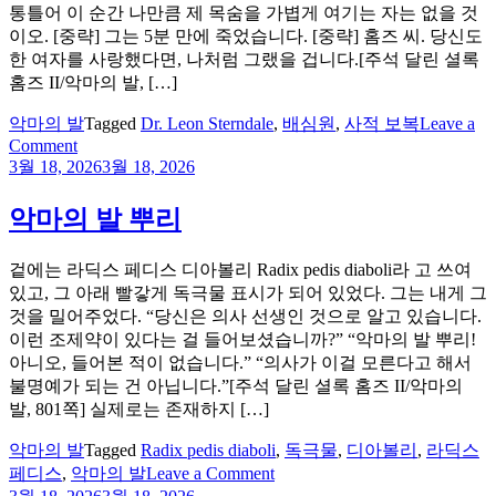
사
통틀어 이 순간 나만큼 제 목숨을 가볍게 여기는 자는 없을 것
랑
이오. [중략] 그는 5분 만에 죽었습니다. [중략] 홈즈 씨. 당신도
한
한 여자를 사랑했다면, 나처럼 그랬을 겁니다.[주석 달린 셜록
적
홈즈 II/악마의 발, […]
이
없
악마의 발
Tagged
Dr. Leon Sterndale
,
배심원
,
사적 보복
Leave a
나?
on
Comment
“마
3월 18, 2026
3월 18, 2026
침
내
악마의 발 뿌리
스
스
겉에는 라딕스 페디스 디아볼리 Radix pedis diaboli라 고 쓰여
로
있고, 그 아래 빨갛게 독극물 표시가 되어 있었다. 그는 내게 그
법
것을 밀어주었다. “당신은 의사 선생인 것으로 알고 있습니다.
을
이런 조제약이 있다는 걸 들어보셨습니까?” “악마의 발 뿌리!
집
아니오, 들어본 적이 없습니다.” “의사가 이걸 모른다고 해서
행
불명예가 되는 건 아닙니다.”[주석 달린 셜록 홈즈 II/악마의
하
발, 801쪽] 실제로는 존재하지 […]
게
되
악마의 발
Tagged
Radix pedis diaboli
,
독극물
,
디아볼리
,
라딕스
었
on
페디스
,
악마의 발
Leave a Comment
소”
악