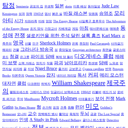
탐정
일본
Jude Law
Semiseria
공포의 집
우생학
skein
이중 배상
동아일보
모리
바질 래스본
승영조
Kensington
성격
정력
1945년
엽서
붉은 실
망원동
아티
시가
자와라족
미래
엉망
The Empty Hearse
사일록구 호루무수
The Adventure
동
아침
of the Empty House
조지 양식
가정교사
지배계급
게임
태서문예신보
매매춘
성애
전쟁
셜로키언을 위한 주석 달린 셜록 홈즈
Karl Marx
귀
영국
Sherlock Holmes
족주의
선물
인구
은퇴
켄징턴
Paul Cavanagh
사자갈기
그라나다 방송국
해파리
건물
섬
중앙일보
Georgian architecture
최면술
글로스터
디오게네스 클럽
청결
파이프 담배
제레
로드
은그릇
복제 양 돌리
미 브랫
파괴
남아프리카
담배
소맥 거래소
정치가
작품
한센병
느와르
망
Nigel Bruce
연자실
쇠지레
끌
지성
줄거리
교보문고
Cyanea capillata
번역
Penquin
커피
잡지
독서
메리 모스턴
Books
자본주의
Queen Victoria
네이선 개리덥
William Shakespeare
제국주
대자연
클럽
다크랜턴
허벅지
의
팰림프세스트
그레이스 던바
잉글리시 브랙퍼스트
1984년
리볼버
에드거 상
로버
Mycroft Holmes
보어 전쟁
Mark
트 퍼거슨
주석
Mindhunter
이데올로기
미모
Gatiss
형
런던
Sir Hans Sloane
손가락
표정
건축
先物
Goldini’s
교수
두뇌
Restaurant
모니터
창백해진 병사
활약상
육체적
금광
The Lost Special
중
인생
A Study in Pink
앙아메리카
Edward Bellamy
골디니 레스토랑
Detective
전보
모드 벨라미