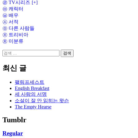
㉣ TV시리즈
[+]
인
㉤ 캐릭터
㉥ 배우
㉦ 서적
㉧ 다른 사람들
㉨ 트리비아
㉩ 미분류
검
색:
최신 글
팰림프세스트
English Breakfast
세 사람의 서명
소설이 잘 안 읽히는 왓슨
The Empty Hearse
Tumblr
Regular