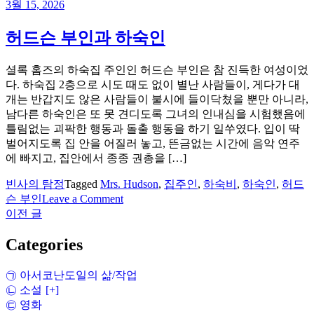
비
3월 15, 2026
스
킷
허드슨 부인과 하숙인
과
클
셜록 홈즈의 하숙집 주인인 허드슨 부인은 참 진득한 여성이었
라
다. 하숙집 2층으로 시도 때도 없이 별난 사람들이, 게다가 대
레
개는 반갑지도 않은 사람들이 불시에 들이닥쳤을 뿐만 아니라,
포
남다른 하숙인은 또 못 견디도록 그녀의 인내심을 시험했음에
도
틀림없는 괴팍한 행동과 돌출 행동을 하기 일쑤였다. 입이 딱
주
벌어지도록 집 안을 어질러 놓고, 뜬금없는 시간에 음악 연주
에 빠지고, 집안에서 종종 권총을 […]
빈사의 탐정
Tagged
Mrs. Hudson
,
집주인
,
하숙비
,
하숙인
,
허드
on
슨 부인
Leave a Comment
허
이전 글
글
드
탐
슨
Categories
부
색
인
㉠ 아서코난도일의 삶/작업
과
㉡ 소설
[+]
하
㉢ 영화
숙