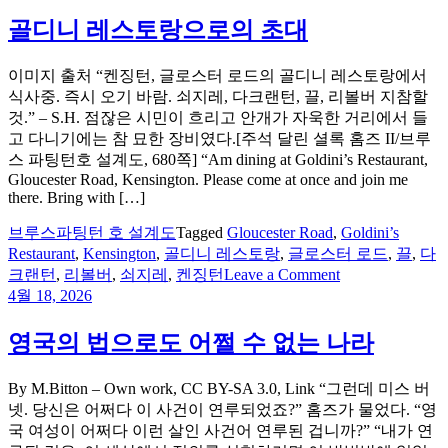
골디니 레스토랑으로의 초대
이미지 출처 “켄징턴, 글로스터 로드의 골디니 레스토랑에서
식사중. 즉시 오기 바람. 쇠지레, 다크랜턴, 끌, 리볼버 지참할
것.” – S.H. 점잖은 시민이 흐리고 안개가 자욱한 거리에서 들
고 다니기에는 참 묘한 장비였다.[주석 달린 셜록 홈즈 II/브루
스 파팅턴호 설계도, 680쪽] “Am dining at Goldini’s Restaurant,
Gloucester Road, Kensington. Please come at once and join me
there. Bring with […]
브루스파팅턴 호 설계도
Tagged
Gloucester Road
,
Goldini’s
Restaurant
,
Kensington
,
골디니 레스토랑
,
글로스터 로드
,
끌
,
다
on
크랜턴
,
리볼버
,
쇠지레
,
켄징턴
Leave a Comment
골
4월 18, 2026
디
니
영국의 법으로도 어쩔 수 없는 나라
레
스
By M.Bitton – Own work, CC BY-SA 3.0, Link “그런데 미스 버
토
넷. 당신은 어쩌다 이 사건이 연루되었죠?” 홈즈가 물었다. “영
랑
국 여성이 어쩌다 이런 살인 사건어 연루된 겁니까?” “내가 연
으