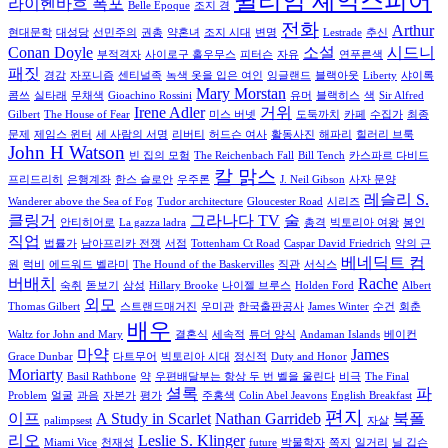
윌리엄 셰익스피어
라이헨바흐 폭포
Belle Époque
조지 경
전화
Arthur
현대문학
대성당
선민주의
권총
약혼녀
조지 시대
변명
Lestrade
추신
Conan Doyle
소설
시드니
부적격자
사이로구 홀우무스
피터슨
자유
연푸른색
패짓
경감
자포니즘
센티널족
녹색 옷을 입은 여인
잉글랜드
블랙아웃
Liberty
샤이록
Mary Morstan
콤쓰
실타래
무채색
Gioachino Rossini
유머
블랙히스
색
Sir Alfred
Irene Adler
거위
Gilbert
The House of Fear
미스 버넷
도둑까치
카페
수집가
최종
문제
제임스 윈터
세 사람의 서명
리버티
허드슨 여사
활동사진
해파리
힐러리 브룩
John H Watson
빈 집의 모험
The Reichenbach Fall
Bill Tench
카스파르 다비드
칼 맑스
프리드리히
은행계좌
한스 슬로안
우주론
J. Neil Gibson
사자 문양
레슬리 S.
Wanderer above the Sea of Fog
Tudor architecture
Gloucester Road
시리즈
클링거
그라나다 TV
술
안티히어로
La gazza ladra
총격
빅토리아 여왕
봉인
직업
법률가
남아프리카 전쟁
서점
Tottenham Ct Road
Caspar David Friedrich
악의 근
베네딕트 컴
원
럭비
에드워드 벨라미
The Hound of the Baskervilles
직관
서식스
버배치
Rache
숙취
돋보기
삼성
Hillary Brooke
나이젤 브루스
Holden Ford
Albert
외모
Thomas Gilbert
스트랜드매거진
우미관
한국출판공사
James Winter
수건
회춘
배우
Waltz for John and Mary
결혼식
세속적
튜더 양식
Andaman Islands
베이컨
마약
James
Grace Dunbar
다트무어
빅토리아 시대
정신적
Duty and Honor
Moriarty
Basil Rathbone
약
우편배달부는 항상 두 번 벨을 울린다
비극
The Final
셜록
파
Problem
얼굴
과음
자본가
평가
주홍색
Colin Abel Jeavons
English Breakfast
편지
이프
A Study in Scarlet
Nathan Garrideb
북폴
palimpsest
자살
리오
Leslie S. Klinger
Miami Vice
천재성
future
박물학자
쪽지
일거리
닐 깁슨