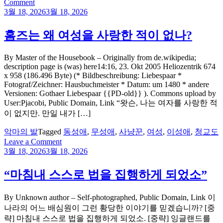
on
Comment
아
3월 18, 2026
3월 18, 2026
일
랜
홈즈는 왜 여성을 사랑한 적이 없나?
드
비
By Master of the Housebook – Originally from de.wikipedia;
밀
description page is (was) here14:16, 23. Okt 2005 Heliozentrik 674
결
x 958 (186.496 Byte) (* Bildbeschreibung: Liebespaar *
Fotograf/Zeichner: Hausbuchmeister * Datum: um 1480 * andere
사
Versionen: Gothaer Liebespaar {{PD-old}} ). Commons upload by
에
User:Pjacobi, Public Domain, Link “왓슨, 나는 여자를 사랑한 적
서
이 없지만. 만일 내가 […]
활
동
악마의 발
Tagged
동성애
,
무성애
,
사냥꾼
,
여성
,
이성애
,
청교도
한
on
Leave a Comment
셜
홈
3월 18, 2026
3월 18, 2026
록
즈
홈
는
“마침내 스스로 법을 집행하게 되었소”
즈
왜
여
By Unknown author – Self-photographed, Public Domain, Link 이
성
나라의 어느 배심원이 그런 황당한 이야기를 믿겠습니까? [중
을
략] 마침내 스스로 법을 집행하게 되었소. [중략] 잉글랜드를