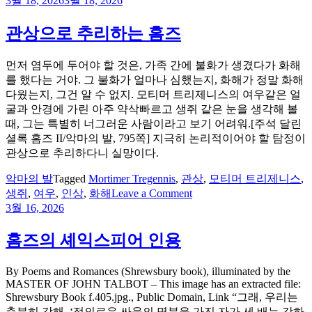
3월 18, 2026
3월 18, 2026
마
의
관상으로 추리하는 홈즈
발
뿌
먼저 염두에 두어야 할 것은, 가족 간에 불화가 생겼다가 화해
리
를 했다는 거야. 그 불화가 얼마나 심했는지, 화해가 정말 화해
다웠는지, 그건 알 수 없지. 모티머 트리제니스의 여우같은 얼
굴과 안경에 가린 아주 약삭빠르고 생쥐 같은 눈을 생각해 볼
때, 그는 특별히 너그러운 사람이라고 보기 어려워.[주석 달린
셜록 홈즈 II/악마의 발, 795쪽] 지극히 논리적이어야 할 탐정이
관상으로 추리하다니 실망이다.
악마의 발
Tagged
Mortimer Tregennis
,
관상
,
모티머 트리제니스
,
on
생쥐
,
여우
,
인상
,
화해
Leave a Comment
관
3월 16, 2026
상
으
홈즈의 셰익스피어 인용
로
추
By Poems and Romances (Shrewsbury book), illuminated by the
리
MASTER OF JOHN TALBOT – This image has an extracted file:
하
Shrewsbury Book f.405.jpg., Public Domain, Link “그래, 우리는
는
충분히 강해. ‘정의로운 싸움의 명분을 가진 자가 세 배는 강하