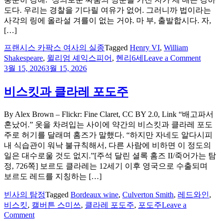
홈
도다. 우리는 경찰을 기다릴 여유가 없어. 그러니까 법이라는
즈
사각의 링에 올라설 겨를이 없는 거야. 마 부, 출발합시다. 자,
[…]
프랜시스 카팍스 여사의 실종
Tagged
Henry VI
,
William
on
Shakespeare
,
윌리엄 셰익스피어
,
헨리6세
Leave a Comment
홈
3월 15, 2026
3월 15, 2026
즈
의
비스킷과 클라레 포도주
셰
익
By Alex Brown – Flickr: Fine Claret, CC BY 2.0, Link “배고파서
스
혼났어.” 옷을 차려입는 사이에 약간의 비스킷과 클라레 포도
피
주로 허기를 달래며 홈즈가 말했다. “하지만 자네도 알다시피
어
내 식습관이 워낙 불규칙해서, 다른 사람에 비하면 이 정도의
인
일은 대수로울 것도 없지.”[주석 달린 셜록 홈즈 II/죽어가는 탐
용
정, 726쪽] 보르도 클라레는 12세기 이후 영국으로 수출되며
보르도 레드를 지칭하는 […]
빈사의 탐정
Tagged
Bordeaux wine
,
Culverton Smith
,
레드와인
,
비스킷
,
캘버튼 스미쓰
,
클라레 포도주
,
포도주
Leave a
on
Comment