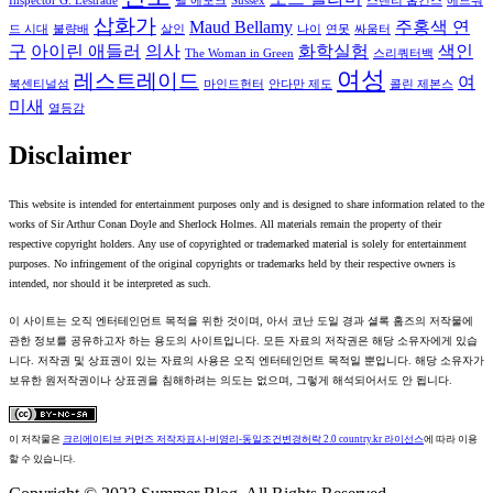
Inspector G. Lestrade
벨 에포크
Sussex
스탠리 홉킨스
에드워
삽화가
Maud Bellamy
주홍색 연
드 시대
불량배
살인
나이
연못
싸움터
구
아이린 애들러
의사
화학실험
색인
The Woman in Green
스리쿼터백
여성
레스트레이드
여
북센티널섬
마인드헌터
안다만 제도
콜린 제본스
미새
열등감
Disclaimer
This website is intended for entertainment purposes only and is designed to share information related to the
works of Sir Arthur Conan Doyle and Sherlock Holmes. All materials remain the property of their
respective copyright holders. Any use of copyrighted or trademarked material is solely for entertainment
purposes. No infringement of the original copyrights or trademarks held by their respective owners is
intended, nor should it be interpreted as such.
이 사이트는 오직 엔터테인먼트 목적을 위한 것이며, 아서 코난 도일 경과 셜록 홈즈의 저작물에
관한 정보를 공유하고자 하는 용도의 사이트입니다. 모든 자료의 저작권은 해당 소유자에게 있습
니다. 저작권 및 상표권이 있는 자료의 사용은 오직 엔터테인먼트 목적일 뿐입니다. 해당 소유자가
보유한 원저작권이나 상표권을 침해하려는 의도는 없으며, 그렇게 해석되어서도 안 됩니다.
이 저작물은
크리에이티브 커먼즈 저작자표시-비영리-동일조건변경허락 2.0 country.kr 라이선스
에 따라 이용
할 수 있습니다.