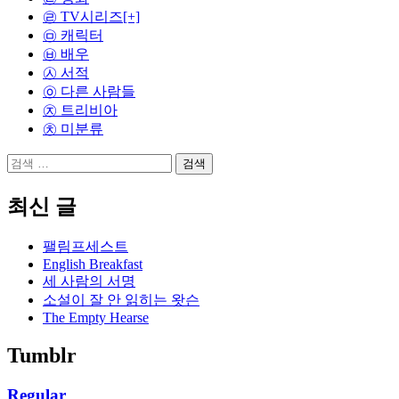
㉣ TV시리즈
[+]
㉤ 캐릭터
㉥ 배우
㉦ 서적
㉧ 다른 사람들
㉨ 트리비아
㉩ 미분류
검
색:
최신 글
팰림프세스트
English Breakfast
세 사람의 서명
소설이 잘 안 읽히는 왓슨
The Empty Hearse
Tumblr
Regular