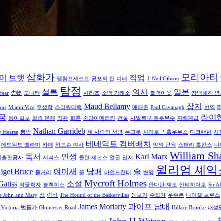
삽화가
모리아티
미 브랫
직업
팰림프세스트
공포의 집
미래
J. Neil Gibson
탐정
셜록
의사
일본
Fear
先物
모니터
시리즈
소맥 거래소
블랙아웃
창백해진 병
Maud Bellamy
잡지
ons
Miami Vice
우생학
스리쿼터백
매매춘
Paul Cavanagh
번역
B
국
라이
동아일보
최종 문제
직관
회춘
중앙아메리카
건물
사일록구 호루무수
지배계급
Nathan Garrideb
 Hearse
봉인
세 사람의 서명
은그릇
사이로구 홀우무스
다크랜턴
사
베네딕트 컴버배치
에드워드 벨라미
카페
허드슨 여사
악의 근원
스탠리 홉킨스
나
William Sh
독서
인생
Karl Marx
국출판공사
서식스
콜린 제본스
얼굴
엽서
윌리엄 셰익
igel Bruce
여미새
담배
술
줄거리
끌
마인드헌터
변명
Mycroft Holmes
atiss
소설
박물학자
블랙히스
안다만 제도
안티히어로
Sir A
or John and Mary
섬
럭비
The Hound of the Baskervilles
돋보기
수집가
우주론
나이젤 브루스
James Moriarty
파이프 담배
Victoria
법률가
Gloucester Road
Hillary Brooke
대성