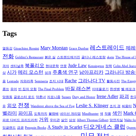
Tags
레스트레이드
Mary Morstan
제레
열등감
Gioachino Rossini
Grace Dunbar
전화
Goldini’s Restaurant
붉은 실
스트랜드매거진
골디니 레스토랑
skein
The House of 
북폴리오
Jude Law
격자
센티널족
현대문학
연못
Kensington
정력
Colin Abel Jeav
시가
메리 모스턴
주홍색 연구
남아프리카
그라나다 방송
상
성격
Rache
그라나다 TV
음
Lestrade
자와라족
Semiseria
조지 시대
활동사진
The Empty
바질 래스본
콤쓰
유머
빈 집의 모험
The Final Problem
이데올로기
한센병
벨 에포크
Irene Adler
파괴
망원동
글로스터 로드
약혼녀
자포니즘
Sussex
Duty and Honor
한
전쟁
외모
Leslie S. Klinger
N
유
Wanderer above the Sea of Fog
조지 경
싸움터
벨라미
파이프
색인
Mark G
도둑까치
불량배
네이선 개리덥
Mindhunter
색
작품
거위
파르 다비드 프리드리히
우미관
살인
삼성
Albert Thomas Gilbert
망연자실
Waltz f
디오게네스 클럽
A Study in Scarlet
잉글랜드
금광
Penquin Books
Queen 
미모