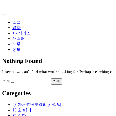
Skip
to
content
소설
영화
TV시리즈
캐릭터
배우
정보
Nothing Found
It seems we can’t find what you’re looking for. Perhaps searching can
검
색:
Categories
㉠ 아서코난도일의 삶/작업
㉡ 소설
[+]
㉢ 영화