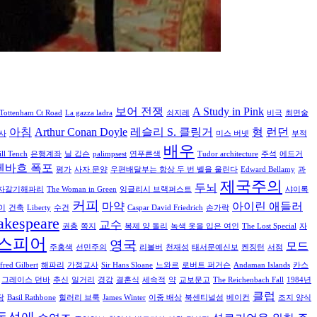
보어 전쟁
A Study in Pink
Tottenham Ct Road
La gazza ladra
쇠지레
비극
최면술
아침
Arthur Conan Doyle
레슬리 S. 클링거
형
런던
사
미스 버넷
부적
배우
ill Tench
은행계좌
닐 깁슨
palimpsest
연푸른색
Tudor architecture
주석
에드거
헨바흐 폭포
평가
사자 문양
우편배달부는 항상 두 번 벨을 울린다
Edward Bellamy
과
제국주의
두뇌
자갈기해파리
The Woman in Green
잉글리시 브랙퍼스트
샤이록
커피
마약
아이린 애들러
이
건축
Liberty
수건
Caspar David Friedrich
손가락
akespeare
교수
권총
쪽지
복제 양 돌리
녹색 옷을 입은 여인
The Lost Special
자
스피어
영국
모드
주홍색
선민주의
리볼버
천재성
태서문예신보
켄징턴
서점
lfred Gilbert
해파리
가정교사
Sir Hans Sloane
느와르
로버트 퍼거슨
Andaman Islands
카스
그레이스 던바
추신
일거리
경감
결혼식
세속적
약
교보문고
The Reichenbach Fall
1984년
클럽
당
Basil Rathbone
힐러리 브룩
James Winter
이중 배상
북센티널섬
베이컨
조지 양식