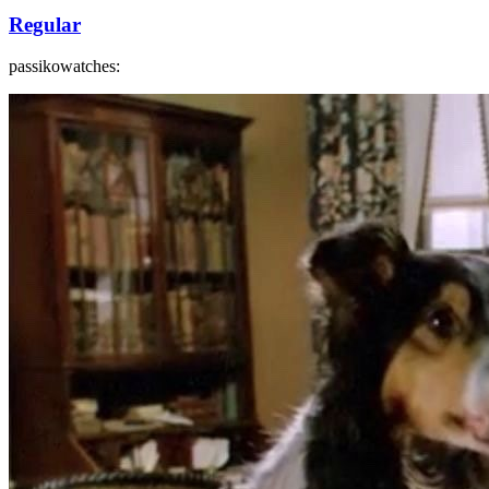
Regular
passikowatches: