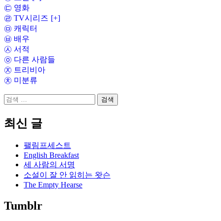
㉢ 영화
㉣ TV시리즈
[+]
㉤ 캐릭터
㉥ 배우
㉦ 서적
㉧ 다른 사람들
㉨ 트리비아
㉩ 미분류
검
색:
최신 글
팰림프세스트
English Breakfast
세 사람의 서명
소설이 잘 안 읽히는 왓슨
The Empty Hearse
Tumblr