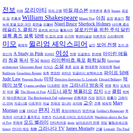
전보
모리아티
바질 래스본
미래
악의 근원
연푸른색
총격
Sussex
공포
William Shakespeare
아침
형
의 집
주홍색
Miami Vice
표정
돋보기
Nigel Bruce
Sherlock Holmes
녹색 옷을 입은 여인
최면술
리볼버
샤이록 콤쓰
레슬리 S. 클링거
셜로키언을 위한 주석 달린
로버트 퍼거슨
활동사진
셜록 홈즈
셜록
담배
빈 집의 모험
손가락
북센티널섬
자본주의
스리쿼터백
미모
윌리엄 셰익스피어
보어 전쟁
육체적
살인
조지 경
여성
A Study in Pink
아이린 애들
정신적
리버티
연못
잉글랜드
한센병
러
청결
독서
두뇌
라이헨바흐 폭포
화학실험
해파리
Georgian
소설
architecture
Gloucester Road
서식스
회춘
삼성
끌
현대문학
자와라족
Basil
파이프 담배
Rathbone
Gioachino Rossini
숙취
켄징턴
피터슨
잉글리시 브랙퍼스트
Jude Law
마약
제
Penquin Books
Detective Inspector G. Lestrade
Edward Bellamy
레미 브랫
그라나다 방송국
Cyanea capillata
다크랜턴
정력
변명
쪽지
도둑까
술
시드니 패짓
북폴리오
잡지
클럽
치
자유
The House of Fear
수건
허벅
지
태서문예신보
The Reichenbach Fall
palimpsest
은행계좌
지성
정치가
법률가
그레이
교수
Mary
스 던바
자포니즘
다트무어
자살
천재성
모니터
쇠지레
건축
세속적
편지
Morstan
거위
선물
1945년
중앙아메리카
망연자실
Goldini’s Restaurant
부
적격자
사이로구 홀우무스
자본가
카스파르 다비드 프리드리히
Wanderer above the Sea
모드 벨라미
of Fog
무채색
안티히어로
skein
남아프리카 전쟁
게임
팰림프세스트
그라나다 TV
James Moriarty
future
안다만 제도
先物
건물
Lestrade
The Final