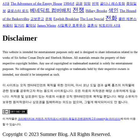
시대
The Adventure of the Empty House
1984년
금광
엉망
번역
골디니 레스토랑
중앙일
전쟁
베네딕트 컴버배치
색인
보
글로스터 로드
Hillary Brooke
The Hound
전화
of the Baskervilles
교보문고
은퇴
English Breakfast
The Lost Special
콜린 제본스
싸움터
일거리
활약상
James Winter
사일록구 호루무수
결혼식
빅토리아 시대
Disclaimer
This website is intended for entertainment purposes only and is designed to share information related to the
works of Sir Arthur Conan Doyle and Sherlock Holmes. All materials remain the property of their
respective copyright holders. Any use of copyrighted or trademarked material is solely for entertainment
purposes. No infringement of the original copyrights or trademarks held by their respective owners is
intended, nor should it be interpreted as such.
이 사이트는 오직 엔터테인먼트 목적을 위한 것이며, 아서 코난 도일 경과 셜록 홈즈의 저작물에
관한 정보를 공유하고자 하는 용도의 사이트입니다. 모든 자료의 저작권은 해당 소유자에게 있습
니다. 저작권 및 상표권이 있는 자료의 사용은 오직 엔터테인먼트 목적일 뿐입니다. 해당 소유자가
보유한 원저작권이나 상표권을 침해하려는 의도는 없으며, 그렇게 해석되어서도 안 됩니다.
이 저작물은
크리에이티브 커먼즈 저작자표시-비영리-동일조건변경허락 2.0 country.kr 라이선스
에 따라 이용
할 수 있습니다.
Copyright © 2023 Summer Blog. All Rights Reserved.