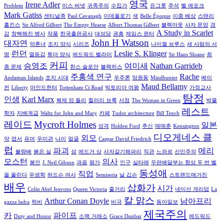
영국
Irene Adler
Problem
미스 버넷
귀족주의
수집가
은그릇
주석
벨 에포크
Mark Gatiss
센티널족
Paul Cavanagh
이데올로기
색
Belle Époque
이중 배상
스탠리
홉킨스
Sir Alfred Gilbert
The Empty Hearse
Albert Thomas Gilbert
블랙아웃
사자 문양
경
A Study in Scarlet
감
창백해진 병사
작품
한국출판공사
대성당
권총
제임스 윈터
John H Watson
대자연
약혼녀
조지 양식
시리즈
나이젤 브루스
세 사람의 서
런던
Leslie S. Klinger
명
열등감
튜더 양식
에드워드 벨라미
Sir Hans Sloane
최
커피
승영조
여미새
Nathan Garrideb
종 문제
한스 슬로안
블랙히스
주홍색 연구
Rache
Andaman Islands
조지 시대
우주론
망원동
Mindhunter
베이
Maud Bellamy
컨
Liberty
마인드헌터
Tottenham Ct Road
빅토리아 여왕
가정교사
탐정
인생
Karl Marx
복제 양 돌리
힐러리 브룩
서점
The Woman in Green
박물
레스트
학자
지배계급
Waltz for John and Mary
카페
Tudor architecture
Bill Tench
레이드
Mycroft Holmes
일본
성격
Holden Ford
추신
매매춘
Kensington
디오게네스 클
외모
약
엽서
유머
우미관
나이
얼굴
Caspar David Friedrich
럽
파괴
메리
불량배
붉은 실
섬
에드거 상
사자갈기해파리
직관
느와르
선민주의
모스턴
의사
봉인
J. Neil Gibson
과음
평가
인구
실타래
우편배달부는 항상 두 번 벨
동성애
직업
을 울린다
우생학
허드슨 여사
Semiseria
닐 깁슨
스트랜드매거진
배우
삽화가
시가
Colin Abel Jeavons
Queen Victoria
줄거리
네이선 개리덥
La
칼 맑스
Arthur Conan Doyle
남아프리
gazza ladra
럭비
비극
동아일보
제국주의
카
파이프
Duty and Honor
소맥 거래소
Grace Dunbar
에드워드