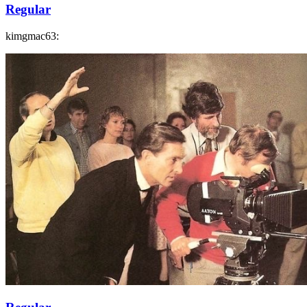
Regular
kimgmac63: