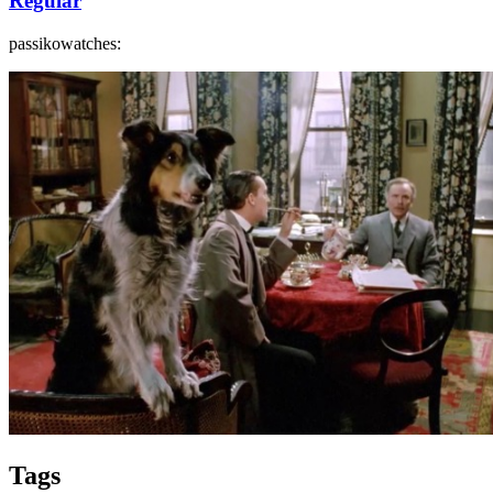
Regular
passikowatches:
Tags