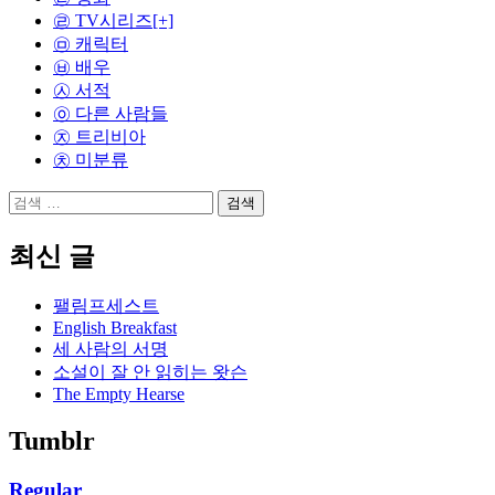
㉣ TV시리즈
[+]
㉤ 캐릭터
㉥ 배우
㉦ 서적
㉧ 다른 사람들
㉨ 트리비아
㉩ 미분류
검
색:
최신 글
팰림프세스트
English Breakfast
세 사람의 서명
소설이 잘 안 읽히는 왓슨
The Empty Hearse
Tumblr
Regular