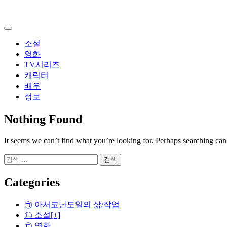
Skip
to
content
소설
영화
TV시리즈
캐릭터
배우
정보
Nothing Found
It seems we can’t find what you’re looking for. Perhaps searching can
검
색:
Categories
㉠ 아서코난도일의 삶/작업
㉡ 소설
[+]
㉢ 영화