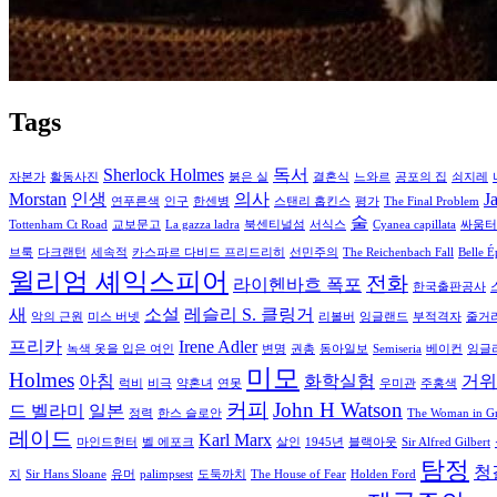
Tags
Sherlock Holmes
독서
자본가
활동사진
붉은 실
결혼식
느와르
공포의 집
쇠지레
Morstan
인생
의사
J
연푸른색
인구
한센병
스탠리 홉킨스
평가
The Final Problem
술
Tottenham Ct Road
교보문고
La gazza ladra
북센티널섬
서식스
Cyanea capillata
싸움터
브룩
다크랜턴
세속적
카스파르 다비드 프리드리히
선민주의
The Reichenbach Fall
Belle 
윌리엄 셰익스피어
전화
라이헨바흐 폭포
한국출판공사
새
소설
레슬리 S. 클링거
악의 근원
미스 버넷
리볼버
잉글랜드
부적격자
줄거
프리카
Irene Adler
녹색 옷을 입은 여인
변명
권총
동아일보
Semiseria
베이컨
잉글
미모
Holmes
아침
화학실험
거위
럭비
비극
약혼녀
연못
우미관
주홍색
커피
John H Watson
드 벨라미
일본
정력
한스 슬로안
The Woman in G
레이드
Karl Marx
마인드헌터
벨 에포크
살인
1945년
블랙아웃
Sir Alfred Gilbert
탐정
청
지
Sir Hans Sloane
유머
palimpsest
도둑까치
The House of Fear
Holden Ford