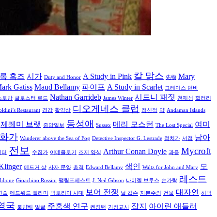
칼 맑스
록 홈즈
시가
A Study in Pink
Mary
Duty and Honor
先物
ark Gatiss
Maud Bellamy
파이프
A Study in Scarlet
그레이스 던바
Nathan Garrideb
시드니 패짓
스토랑
글로스터 로드
James Winter
천재성
힐러리
디오게네스 클럽
ldini’s Restaurant
경감
활약상
정신적
약
Andaman Islands
동성애
제레미 브랫
메리 모스턴
여미
중앙일보
Sussex
The Lost Special
화가
남아
Wanderer above the Sea of Fog
Detective Inspector G. Lestrade
정치가
서점
전보
Mycroft
Arthur Conan Doyle
윈터
수집가
이데올로기
조지 양식
과음
 Klinger
색인
모
에드거 상
사자 문양
총격
Edward Bellamy
Waltz for John and Mary
레스트
thbone
Gioachino Rossini
팰림프세스트
J. Neil Gibson
나이젤 브루스
손가락
보어 전쟁
대자연
면술
에드워드 벨라미
빅토리아 시대
닐 깁슨
자본주의
건물
허벅
영국
주홍색 연구
잡지
아이린 애들러
불량배
얼굴
켄징턴
가정교사