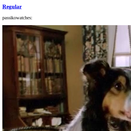
Regular
passikowatches: