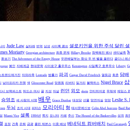
Jude Law
셜로키언을 위한 주석 달린 셜
나이
실타래
번역
삼성
샤이록 콤쓰
ames Moriarty
M
Georgian architecture
최종 문제
Hillary Brooke
창백해진 병사
센티널족
돋보기
The Adventure of the Empty House
우편배달부는 항상 두 번 벨을 울린다
골디니 레
Époque
봉인
지배계급
현대문학
사이로구 홀우무스
Kensington
사일록구 호루무수
Liberty
Go
파괴
담배
스트랜드매거진
자와라족
Lestrade
법률가
Caspar David Friedrich
열등감
회춘
삽
Nigel Bruce
리
남아프리카 전쟁
색
Gloucester Road
망원동
리버티
일거리
블랙히스
런던
외모
리시 브랙퍼스트
허드슨 여사
끌
지성
자살
skein
안티히어로
무채색
제임스 
배우
승영조
Leslie S.
세 사람의 서명
Grace Dunbar
대성당
선물
망연자실
엉망
모리아티
두뇌
형
reen
조지 시대
피터슨
태서문예신보
Colin Abel Jeavons
Basil Ra
셜록
섬
Miami Vice
1984년
쪽지
모니터
카페
추신
The Hound of the Baskervilles
성격
최
결
베네딕트 컴버배치
표정
건축
은퇴
금광
콜린 제본스
이중 배상
Paul Cavanagh