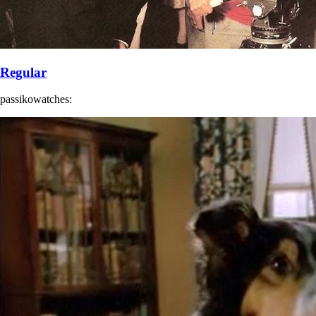
Regular
passikowatches: