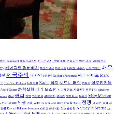
엽서
palimpsest
팰림프세스트
허드슨 여사
변명
녹색 옷을 입은 여인
얼굴
이데올로기
배우
amy
베네딕트 컴버배치
북센티널섬
자포니즘
나이젤 브루스
소맥 거래소
제국주의
일본
대자연
파괴
파이프
Mark
1945년
Goldini’s Restaurant
Rache
잡지
시드니 패짓
셜로키언을
로드
The Final Problem
은행계좌
법률가
화학실험
메리 모스턴
r Alfred Gilbert
샤이록 콤쓰
사일록구 호루무수
Wanderer
커피
Mary Morstan
ecture
추신
게임
가정교사
부적격자
열등감
에드거 상
무채색
전쟁
인생
자본가
리볼버
권총
Waltz for John and Mary
한국출판공사
닐 깁슨
경감
자
A Study in Scarlet
그
건물
Edward Bellamy
Semiseria
스트랜드매거진
한스 슬로안
A Study in Pink
담배
Road
주석
엉망
표정
Colin Abel Jeavons
망연자실
삼성
J. Neil