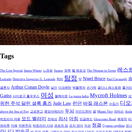
Tags
레스
The Lost Special
James Winter
느와르
Sussex
정력
벨 에포크
The Woman in Green
탐정
Nigel Bruce
Lestrade
Detective Inspector G. Lestrade
럭비
약
Paul Cavanagh
Arthur Conan Doyle
결혼식
살인
다크랜턴
박물학자
손가락
골디니 레스토랑
줄거리
여성
Mycroft Holmes
Gatiss
사이로구 홀우무스
블랙아웃
La gazza ladra
성
디오
위한 주석 달린 셜록 홈즈
Jude Law
런던
바질 래스본
수집가
두뇌
above the Sea of Fog
교보문고
중앙아메리카
마인드헌터
끌
Miami Vice
피터슨
Anda
모드 벨라미
의사
아침
빅토리아 여왕
천재성
잉글랜드
Gloucester Road
육체적
비
청결
와라족
카페
자본주의
빅토리아 시대
공포의 집
조지 양식
지성
Cyanea capillata
모
라나다 방송국
빈 집의 모험
그레이스 던바
카스파르 다비드 프리드리히
1984년
허벅