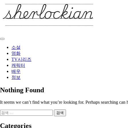
Skip
to
content
소설
영화
TV시리즈
캐릭터
배우
정보
Nothing Found
It seems we can’t find what you’re looking for. Perhaps searching can 
검
색:
Categories