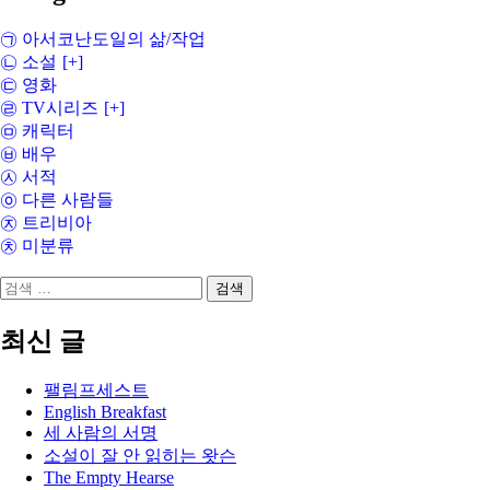
㉠ 아서코난도일의 삶/작업
㉡ 소설
[+]
㉢ 영화
㉣ TV시리즈
[+]
㉤ 캐릭터
㉥ 배우
㉦ 서적
㉧ 다른 사람들
㉨ 트리비아
㉩ 미분류
검
색:
최신 글
팰림프세스트
English Breakfast
세 사람의 서명
소설이 잘 안 읽히는 왓슨
The Empty Hearse