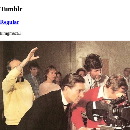
Tumblr
Regular
kimgmac63: