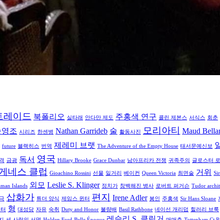
트레이드
북폴리오
주홍색 연구
실타래
안다만 제도
콜린 제본스
서식스
회춘
모리아티
승영조
Nathan Garrideb
술
Maud Bell
시리즈
한센병
활동사진
제레미 브랫
future
블랙히스
번역
The Adventure of the Empty House
태서문예신보
영국
독서
격
금광
Hillary Brooke
Grace Dunbar
남아프리카 전쟁
귀족주의
글로스터 
게네스 클럽
거위
Gioachino Rossini
선물
일거리
베이컨
Queen Victoria
최면술
Si
외모
Leslie S. Klinger
man Islands
정치가
창백해진 병사
로버트 퍼거슨
Tudor archit
삽화가
편지
Irene Adler
극
튜더 양식
제임스 윈터
봉인
주홍색
Sir Hans Sloane
형
니터
대성당
자유
숙취
Duty and Honor
불량배
Basil Rathbone
네이선 개리덥
힐러리 브룩
레슬리 S. 클링거
지
세 사람의 서명
Holden Ford
Belle Époque
매매춘
Tottenham Ct 