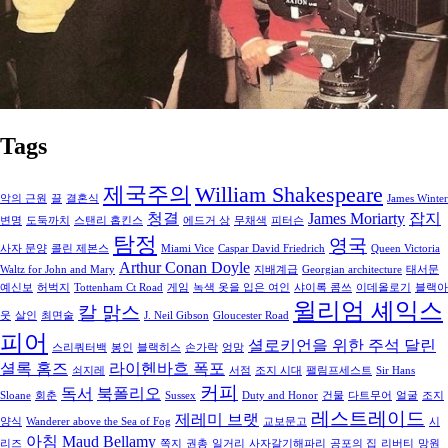
Tags
제국주의
William Shakespeare
악의 근원
끌
결혼식
James Winter
청결
James Moriarty
잡지
변명
도둑까치
스탠리 홉킨스
에드거 상
무채색
피터슨
탐정
영국
사자 문양
콜린 제본스
Miami Vice
Caspar David Friedrich
Queen Victoria
Arthur Conan Doyle
Waltz for John and Mary
지배계급
Georgian architecture
태서문
예신보
허벅지
Tottenham Ct Road
게임
녹색 옷을 입은 여인
샤이록 콤쓰
이데올로기
블랙아
윌리엄 셰익스
칼 맑스
웃
살인
최면술
J. Neil Gibson
Gloucester Road
피어
셜로키언을 위한 주석 달린
스리쿼터백
봉인
블랙히스
손가락
엉망
셜록 홈즈
라이헨바흐 폭포
쇠지레
서점
조지 시대
팰림프세스트
Sir Hans
커피
독서
북폴리오
Sloane
회춘
Sussex
Duty and Honor
건물
다트무어
얼굴
조지
레스트레이드
제레미 브랫
양식
Wanderer above the Sea of Fog
교보문고
시
아침
Maud Bellamy
리즈
쪽지
권총
일거리
사자갈기해파리
공포의 집
리버티
망원