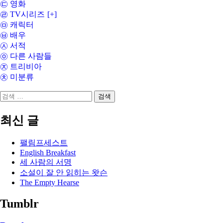
㉢ 영화
㉣ TV시리즈
[+]
㉤ 캐릭터
㉥ 배우
㉦ 서적
㉧ 다른 사람들
㉨ 트리비아
㉩ 미분류
검
색:
최신 글
팰림프세스트
English Breakfast
세 사람의 서명
소설이 잘 안 읽히는 왓슨
The Empty Hearse
Tumblr