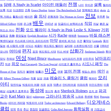
전쟁
담배
A Study in Scarlet
아이린 애들러
셜록
동
나이
우미관
힐러리
브룩
지성
다크랜턴
건축
Grace Dunbar
future
The Reichenbach Fall
창백해진 병사
skein
소
전보
술
의사
맥 거래소
활동사진
베이컨
은행계좌
The Woman in Green
우주론
Sir
배우
직업
Alfred Gilbert
미래
은그릇
1945년
섬
잉글리시 브랙퍼스트
자살
붉은 실
전화
모드 벨라미
A Study in Pink
Leslie S. Klinger
거위
허드슨 여사
시가
Rache
바질 래스본
열등감
先物
중앙일보
English Breakfast
매매춘
Semiseria
마약
북센티널섬
카스파르 다비드 프리드리히
로버트 퍼거슨
수건
활약상
Lestrade
동아
일보
세 사람의 서명
서식스
싸움터
에드워드 벨라미
실타래
스트랜드매거진
선물
1984년
편지
삽화가
여미새
모니터
표정
에드워드 시대
미스 버넷
Andaman Islands
튜더
여성
Nigel Bruce
남아프리
양식
천재성
Mindhunter
남아프리카 전쟁
선민주의
카
외모
시드니 패짓
직관
Paul Cavanagh
The Lost Special
사이로구 홀우무스
The
미모
보어 전쟁
색인
House of Fear
정치가
불량배
법률가
연못
제임스 윈터
은
모리
레슬리 S. 클링거
클럽
퇴
Albert Thomas Gilbert
작품
삼성
과음
해파리
아티
망연자실
빅토리아 여왕
자유
성격
약혼녀
안티히어로
자와라족
마인드헌터
이중
동성애
Sherlock Holmes
파괴
배상
사일록구 호루무수
정신적
총격
조지 경
교수
Karl Marx
그라나다 방송국
엽서
palimpsest
느와르
한센병
럭비
Penquin
디오게네스
Books
네이선 개리덥
빅토리아 시대
Tudor architecture
Edward Bellamy
클럽
화학실험
번역
주석
추신
켄징턴
잉글랜드
Colin Abel Jeavons
색
가정교사