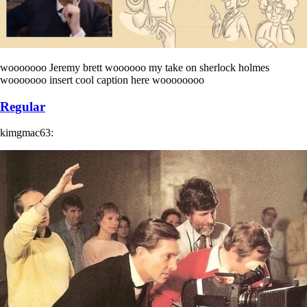
wooooooo Jeremy brett woooooo my take on sherlock holmes
wooooooo insert cool caption here woooooooo
Regular
kimgmac63: