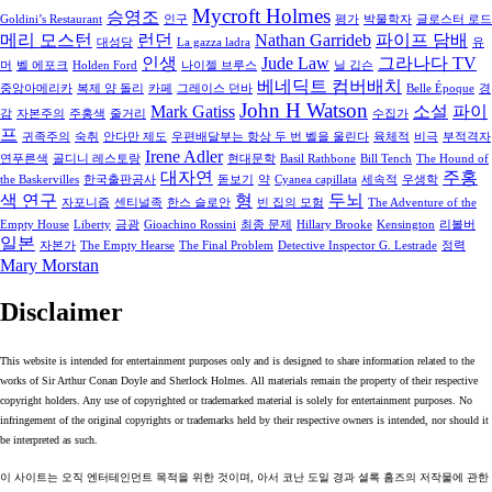
Mycroft Holmes
승영조
Goldini’s Restaurant
인구
평가
박물학자
글로스터 로드
메리 모스턴
런던
Nathan Garrideb
파이프 담배
대성당
La gazza ladra
유
인생
Jude Law
그라나다 TV
머
벨 에포크
Holden Ford
나이젤 브루스
닐 깁슨
베네딕트 컴버배치
중앙아메리카
복제 양 돌리
카페
그레이스 던바
Belle Époque
경
John H Watson
Mark Gatiss
소설
파이
감
자본주의
주홍색
줄거리
수집가
프
귀족주의
숙취
안다만 제도
우편배달부는 항상 두 번 벨을 울린다
육체적
비극
부적격자
Irene Adler
연푸른색
골디니 레스토랑
현대문학
Basil Rathbone
Bill Tench
The Hound of
대자연
주홍
the Baskervilles
한국출판공사
돋보기
약
Cyanea capillata
세속적
우생학
색 연구
형
두뇌
자포니즘
센티널족
한스 슬로안
빈 집의 모험
The Adventure of the
Empty House
Liberty
금광
Gioachino Rossini
최종 문제
Hillary Brooke
Kensington
리볼버
일본
자본가
The Empty Hearse
The Final Problem
Detective Inspector G. Lestrade
정력
Mary Morstan
Disclaimer
This website is intended for entertainment purposes only and is designed to share information related to the
works of Sir Arthur Conan Doyle and Sherlock Holmes. All materials remain the property of their respective
copyright holders. Any use of copyrighted or trademarked material is solely for entertainment purposes. No
infringement of the original copyrights or trademarks held by their respective owners is intended, nor should it
be interpreted as such.
이 사이트는 오직 엔터테인먼트 목적을 위한 것이며, 아서 코난 도일 경과 셜록 홈즈의 저작물에 관한