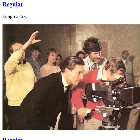
Regular
kimgmac63: