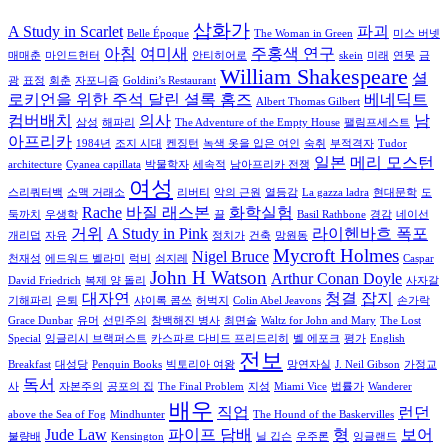
삽화가
A Study in Scarlet
파괴
Belle Époque
The Woman in Green
미스 버넷
아침
여미새
주홍색 연구
매매춘
마인드헌터
안티히어로
skein
미래
연못
금
William Shakespeare
셜
광
표정
회춘
자포니즘
Goldini’s Restaurant
로키언을 위한 주석 달린 셜록 홈즈
베네딕트
Albert Thomas Gilbert
컴버배치
의사
남
삼성
해파리
The Adventure of the Empty House
팰림프세스트
아프리카
1984년
조지 시대
켄징턴
녹색 옷을 입은 여인
숙취
부적격자
Tudor
일본
메리 모스턴
architecture
Cyanea capillata
박물학자
세속적
남아프리카 전쟁
여성
스리쿼터백
소맥 거래소
리버티
악의 근원
열등감
La gazza ladra
현대문학
도
Rache
바질 래스본
화학실험
둑까치
우생학
끌
Basil Rathbone
경감
네이선
거위
A Study in Pink
라이헨바흐 폭포
개리덥
자유
정치가
건축
망원동
Mycroft Holmes
Nigel Bruce
천재성
에드워드 벨라미
럭비
쇠지레
Caspar
John H Watson
Arthur Conan Doyle
David Friedrich
복제 양 돌리
사자갈
대자연
청결
잡지
기해파리
은퇴
샤이록 콤쓰
허벅지
Colin Abel Jeavons
손가락
Grace Dunbar
유머
선민주의
창백해진 병사
최면술
Waltz for John and Mary
The Lost
Special
잉글리시 브랙퍼스트
카스파르 다비드 프리드리히
벨 에포크
평가
English
전보
Breakfast
대성당
Penquin Books
빅토리아 여왕
망연자실
J. Neil Gibson
가정교
독서
사
자본주의
공포의 집
The Final Problem
지성
Miami Vice
법률가
Wanderer
배우
직업
런던
above the Sea of Fog
Mindhunter
The Hound of the Baskervilles
Jude Law
파이프 담배
형
보어
불량배
Kensington
닐 깁슨
우주론
잉글랜드