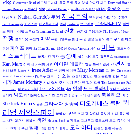
전쟁
Gloucester Road
에드워드 시대
최종 문제
튜더 양식
안다만 제도
Duty and Honor
승영조
Hillary Brooke
귀족주의
선물
Edward Bellamy
골디니 레스토랑
실타래
이중
제국주의
Nathan Garrideb
두뇌
배상
엉망
연푸른색
다트무어
주홍색
그라나다 TV
Paul Cavanagh
자와라족
한국출판공사
쪽지
Lestrade
중앙일보
제임
전화
스 윈터
나이젤 브루스
Tottenham Ct Road
붉은 실
은행계좌
The House of Fear
전쟁
마약
블랙아웃
수집가
우편배달부는 항상 두 번 벨을 울린다
총격
우미관
다크
미모
파이프
랜턴
정력
Sir Hans Sloane
1945년
Queen Victoria
서식스
에드거 상
레스트레이드
동성애
활동사진
직관
살인
사이로구 홀우무스
palimpsest
편지
Karl Marx
아이린 애들러
성격
세 사람의 서명
얼굴
북센티널섬
약
힐
Irene Adler
Mary Morstan
러리 브룩
future
섬
색
변명
베이컨
모니터
Gioachino
소설
Rossini
James Winter
사일록구 호루무수
스탠리 홉킨스
한스 슬로안
건물
추신
시가
James Moriarty
자살
엽서
주석
사자 문양
빈 집의 모험
The Reichenbach Fall
Leslie S. Klinger
인생
모드 벨라미
Bill Tench
빅토리아 시대
로버트 퍼거슨
외모
북폴리오
줄거리
태서문예신보
시리즈
조지 양식
인구
나이
센티널족
비극
윌
디오게네스 클럽
Sherlock Holmes
그라나다 방송국
권총
리엄 셰익스피어
교수
활약상
조지 경
약혼녀
돋보기
카페
동아일
색인
보
서점
결혼식
리볼버
Holden Ford
블랙히스
교보문고
글로스터 로드
중앙아메
모리아티
담배
리카
육체적
수건
작품
번역
지배계급
한센병
콜린 제본스