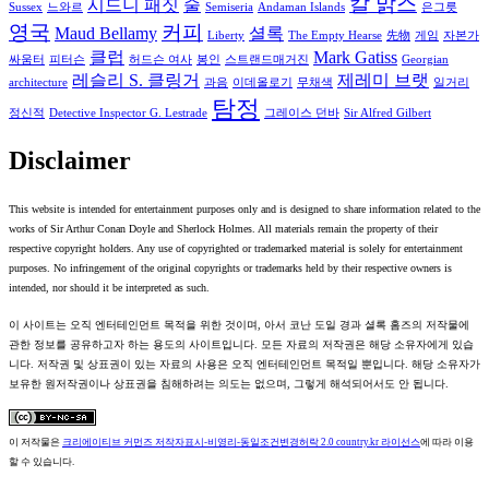
칼 맑스
시드니 패짓
술
Sussex
느와르
Semiseria
Andaman Islands
은그릇
영국
커피
Maud Bellamy
셜록
Liberty
The Empty Hearse
先物
게임
자본가
클럽
Mark Gatiss
싸움터
피터슨
허드슨 여사
봉인
스트랜드매거진
Georgian
레슬리 S. 클링거
제레미 브랫
architecture
과음
이데올로기
무채색
일거리
탐정
정신적
Detective Inspector G. Lestrade
그레이스 던바
Sir Alfred Gilbert
Disclaimer
This website is intended for entertainment purposes only and is designed to share information related to the
works of Sir Arthur Conan Doyle and Sherlock Holmes. All materials remain the property of their
respective copyright holders. Any use of copyrighted or trademarked material is solely for entertainment
purposes. No infringement of the original copyrights or trademarks held by their respective owners is
intended, nor should it be interpreted as such.
이 사이트는 오직 엔터테인먼트 목적을 위한 것이며, 아서 코난 도일 경과 셜록 홈즈의 저작물에
관한 정보를 공유하고자 하는 용도의 사이트입니다. 모든 자료의 저작권은 해당 소유자에게 있습
니다. 저작권 및 상표권이 있는 자료의 사용은 오직 엔터테인먼트 목적일 뿐입니다. 해당 소유자가
보유한 원저작권이나 상표권을 침해하려는 의도는 없으며, 그렇게 해석되어서도 안 됩니다.
이 저작물은
크리에이티브 커먼즈 저작자표시-비영리-동일조건변경허락 2.0 country.kr 라이선스
에 따라 이용
할 수 있습니다.