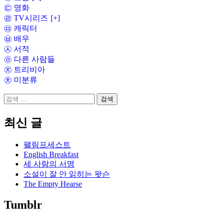
㉢ 영화
㉣ TV시리즈
[+]
㉤ 캐릭터
㉥ 배우
㉦ 서적
㉧ 다른 사람들
㉨ 트리비아
㉩ 미분류
검
색:
최신 글
팰림프세스트
English Breakfast
세 사람의 서명
소설이 잘 안 읽히는 왓슨
The Empty Hearse
Tumblr