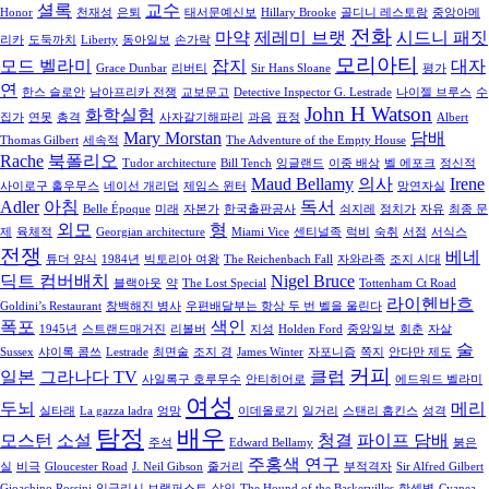
셜록
교수
Honor
천재성
은퇴
태서문예신보
Hillary Brooke
골디니 레스토랑
중앙아메
전화
마약
제레미 브랫
시드니 패짓
리카
도둑까치
Liberty
동아일보
손가락
모리아티
모드 벨라미
잡지
대자
Grace Dunbar
리버티
Sir Hans Sloane
평가
연
한스 슬로안
남아프리카 전쟁
교보문고
Detective Inspector G. Lestrade
나이젤 브루스
수
John H Watson
화학실험
집가
연못
총격
사자갈기해파리
과음
표정
Albert
Mary Morstan
담배
Thomas Gilbert
세속적
The Adventure of the Empty House
Rache
북폴리오
Tudor architecture
Bill Tench
잉글랜드
이중 배상
벨 에포크
정신적
Maud Bellamy
의사
Irene
사이로구 홀우무스
네이선 개리덥
제임스 윈터
망연자실
Adler
아침
독서
Belle Époque
미래
자본가
한국출판공사
쇠지레
정치가
자유
최종 문
외모
형
제
육체적
Georgian architecture
Miami Vice
센티널족
럭비
숙취
서점
서식스
전쟁
베네
튜더 양식
1984년
빅토리아 여왕
The Reichenbach Fall
자와라족
조지 시대
딕트 컴버배치
Nigel Bruce
블랙아웃
약
The Lost Special
Tottenham Ct Road
라이헨바흐
Goldini’s Restaurant
창백해진 병사
우편배달부는 항상 두 번 벨을 울린다
폭포
색인
1945년
스트랜드매거진
리볼버
지성
Holden Ford
중앙일보
회춘
자살
술
Sussex
샤이록 콤쓰
Lestrade
최면술
조지 경
James Winter
자포니즘
쪽지
안다만 제도
커피
일본
그라나다 TV
클럽
사일록구 호루무수
안티히어로
에드워드 벨라미
여성
두뇌
메리
실타래
La gazza ladra
엉망
이데올로기
일거리
스탠리 홉킨스
성격
탐정
배우
모스턴
소설
청결
파이프 담배
주석
Edward Bellamy
붉은
주홍색 연구
실
비극
Gloucester Road
J. Neil Gibson
줄거리
부적격자
Sir Alfred Gilbert
Gioachino Rossini
잉글리시 브랙퍼스트
살인
The Hound of the Baskervilles
한센병
Cyanea