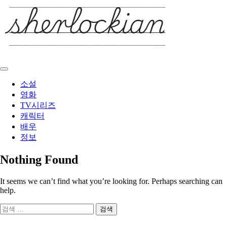
Skip
to
content
소설
영화
TV시리즈
캐릭터
배우
정보
Nothing Found
It seems we can’t find what you’re looking for. Perhaps searching can
help.
검
색: