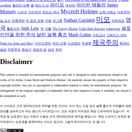
파이프
아이린 애들러
James
capillata
힐러리 브룩
끌
에드거 상
대성당
Mycroft Holmes
Moriarty
시리즈
선민주의
허드슨 여사
소맥 거래소
다트무어
미모
영
Nathan Garrideb
닐 깁슨
은행계좌
빈 집의 모험
카페
은그릇
지배계급
국
Jude Law
셜로
활동사진
색
선물
The Empty Hearse
Colin Abel Jeavons
palimpsest
키언을 위한 주석 달린 셜록 홈즈
Mark Gatiss
가정교사
그레이스 던바
제국주의
Waltz for John and Mary
마인드헌터
악의 근원
다크랜턴
우생학
북센티
널섬
자본주의
돋보기
공포의 집
삼성
유머
Disclaimer
This website is intended for entertainment purposes only and is designed to share information related to the
works of Sir Arthur Conan Doyle and Sherlock Holmes. All materials remain the property of their respective
copyright holders. Any use of copyrighted or trademarked material is solely for entertainment purposes. No
infringement of the original copyrights or trademarks held by their respective owners is intended, nor should it
be interpreted as such.
이 사이트는 오직 엔터테인먼트 목적을 위한 것이며, 아서 코난 도일 경과 셜록 홈즈의 저작물에 관한
정보를 공유하고자 하는 용도의 사이트입니다. 모든 자료의 저작권은 해당 소유자에게 있습니다. 저
작권 및 상표권이 있는 자료의 사용은 오직 엔터테인먼트 목적일 뿐입니다. 해당 소유자가 보유한 원
저작권이나 상표권을 침해하려는 의도는 없으며, 그렇게 해석되어서도 안 됩니다.