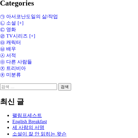
Categories
㉠ 아서코난도일의 삶/작업
㉡ 소설
[+]
㉢ 영화
㉣ TV시리즈
[+]
㉤ 캐릭터
㉥ 배우
㉦ 서적
㉧ 다른 사람들
㉨ 트리비아
㉩ 미분류
검
색:
최신 글
팰림프세스트
English Breakfast
세 사람의 서명
소설이 잘 안 읽히는 왓슨