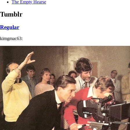
The Empty Hearse
Tumblr
Regular
kimgmac63: