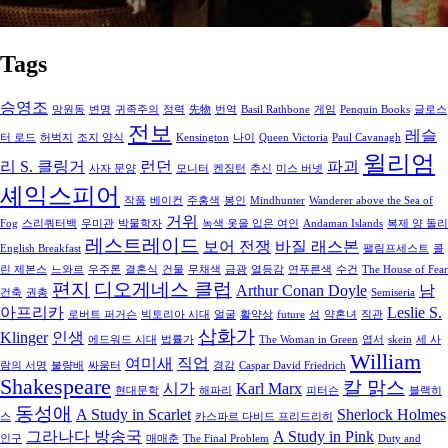
Tags
승영조
망원동
변명
귀족주의
정력
先物
번역
Basil Rathbone
게임
Penquin Books
글로스
전보
레슬
터 로드
허벅지
조지 양식
Kensington
나이
Queen Victoria
Paul Cavanagh
윌리엄
리 S. 클링거
런던
파괴
사자 문양
모니터
켄징턴
추신
미스 버넷
셰익스피어
작품
베이컨
주홍색
봉인
Mindhunter
Wanderer above the Sea of
거위
Fog
스리쿼터백
우미관
박물학자
녹색 옷을 입은 여인
Andaman Islands
복제 양 돌리
레스트레이드
보어 전쟁
바질 래스본
English Breakfast
팰림프세스트
콜
린 제본스
느와르
우주론
결혼식
건물
무채색
금광
열등감
연푸른색
수건
The House of Fear
편지
디오게네스 클럽
Arthur Conan Doyle
남
건축
권총
Semiseria
아프리카
Leslie S.
로버트 퍼거슨
빅토리아 시대
얼굴
활약상
future
섬
약혼녀
직관
삽화가
Klinger
인생
에드워드 시대
법률가
The Woman in Green
엽서
skein
세 사
William
여미새
직업
람의 서명
불량배
싸움터
경감
Caspar David Friedrich
Shakespeare
칼 맑스
시가
Karl Marx
현대문학
해파리
피터슨
블랙히
동성애
A Study in Scarlet
Sherlock Holmes
스
카스파르 다비드 프리드리히
그라나다 방송국
A Study in Pink
인구
매매춘
The Final Problem
Duty and