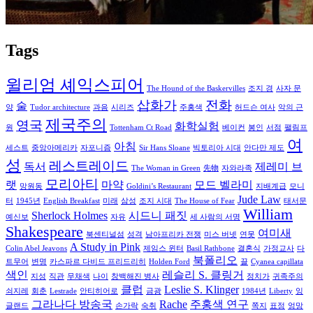
Tags
윌리엄 셰익스피어
The Hound of the Baskervilles
조지 경
사자 문
삽화가
전화
술
양
Tudor architecture
과음
시리즈
주홍색
허드슨 여사
악의 근
제국주의
영국
화학실험
원
Tottenham Ct Road
베이컨
봉인
서점
팰림프
여
아침
세스트
중앙아메리카
자포니즘
Sir Hans Sloane
빅토리아 시대
안다만 제도
성
레스트레이드
독서
제레미 브
The Woman in Green
先物
자와라족
모리아티
랫
마약
모드 벨라미
망원동
Goldini’s Restaurant
지배계급
모니
Jude Law
터
1945년
English Breakfast
미래
삼성
조지 시대
The House of Fear
태서문
William
Sherlock Holmes
시드니 패짓
예신보
자유
세 사람의 서명
Shakespeare
여미새
북센티널섬
성격
남아프리카 전쟁
미스 버넷
연못
A Study in Pink
Colin Abel Jeavons
제임스 윈터
Basil Rathbone
결혼식
가정교사
다
북폴리오
트무어
변명
카스파르 다비드 프리드리히
Holden Ford
끌
Cyanea capillata
색인
레슬리 S. 클링거
지성
직관
무채색
나이
창백해진 병사
정치가
귀족주의
클럽
Leslie S. Klinger
쇠지레
회춘
Lestrade
안티히어로
금광
1984년
Liberty
잉
그라나다 방송국
Rache
주홍색 연구
글랜드
손가락
숙취
쪽지
표정
엉망