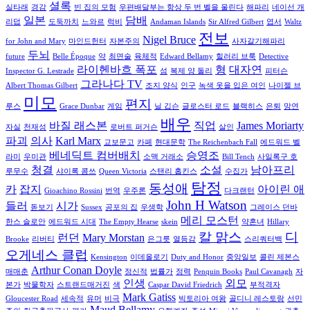
셜록
실타래
경감
빈 집의 모험
우편배달부는 항상 두 번 벨을 울린다
해파리
네이선 개
일본
담배
리덥
도둑까치
느와르
럭비
Andaman Islands
Sir Alfred Gilbert
엽서
Waltz
전보
Nigel Bruce
for John and Mary
마인드헌터
자본주의
사자갈기해파리
두뇌
future
Belle Époque
약
최면술
육체적
Edward Bellamy
힐러리 브룩
Detective
라이헨바흐 폭포
형
대자연
Inspector G. Lestrade
섬
복제 양 돌리
피터슨
그라나다 TV
Albert Thomas Gilbert
조지 양식
인구
녹색 옷을 입은 여인
나이젤 브
미모
편지
루스
Grace Dunbar
게임
닐 깁슨
글로스터 로드
블랙히스
은퇴
망연
배우
바질 래스본
직업
James Moriarty
자실
천재성
로버트 퍼거슨
살인
파괴
의사
Karl Marx
교보문고
카페
현대문학
The Reichenbach Fall
에드워드 벨
베네딕트 컴버배치
승영조
라미
우미관
소맥 거래소
Bill Tench
사일록구 호
청결
소설
남아프리
루무수
샤이록 콤쓰
Queen Victoria
스탠리 홉킨스
수집가
탐정
동성애
카
잡지
아이린 애
Gioachino Rossini
번역
우주론
다크랜턴
John H Watson
들러
시가
돋보기
Sussex
공포의 집
우생학
그레이스 던바
메리 모스턴
한스 슬로안
에드워드 시대
The Empty Hearse
skein
약혼녀
Hillary
칼 맑스
디
런던
Mary Morstan
Brooke
리버티
은그릇
열등감
스리쿼터백
오게네스 클럽
Kensington
이데올로기
Duty and Honor
중앙일보
콜린 제본스
Arthur Conan Doyle
매매춘
정신적
법률가
정력
Penquin Books
Paul Cavanagh
자
인생
외모
본가
박물학자
스트랜드매거진
색
Caspar David Friedrich
부적격자
Mark Gatiss
Gloucester Road
세속적
유머
비극
빅토리아 여왕
골디니 레스토랑
선민
Maud Bellamy