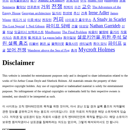
주의
한국출판공사
평가
은행계좌
주석
Miami Vice
palimpsest
권총
전쟁
거위
교수
Semiseria
활약상
연푸른색
허벅지
수건
The Adventure of the
Irene Adler
Empty House
Georgian architecture
일거리
한센병
추신
건축
James
커피
A Study in Scarlet
Winter
에드거 상
이중 배상
켄징턴
사이로구 홀우무스
파이프 담배
Nathan Garrideb
The Lost Special
J. Neil Gibson
건물
대성당
선
물
자살
잉글리시 브랙퍼스트
Mindhunter
The Final Problem
싸움터
불량배
줄거리
작품
셜로키언을 위한 주석 달
서식스
최종 문제
벨 에포크
La gazza ladra
동아일보
린 셜록 홈즈
파이프
리볼버
붉은 실
블랙아웃
활동사진
센티널족
튜더 양식
얼
Mycroft Holmes
보어 전쟁
굴
Wanderer above the Sea of Fog
총격
Disclaimer
This website is intended for entertainment purposes only and is designed to share information related to the
works of Sir Arthur Conan Doyle and Sherlock Holmes. All materials remain the property of their
respective copyright holders. Any use of copyrighted or trademarked material is solely for entertainment
purposes. No infringement of the original copyrights or trademarks held by their respective owners is
intended, nor should it be interpreted as such.
이 사이트는 오직 엔터테인먼트 목적을 위한 것이며, 아서 코난 도일 경과 셜록 홈즈의 저작물에
관한 정보를 공유하고자 하는 용도의 사이트입니다. 모든 자료의 저작권은 해당 소유자에게 있습
니다. 저작권 및 상표권이 있는 자료의 사용은 오직 엔터테인먼트 목적일 뿐입니다. 해당 소유자가
보유한 원저작권이나 상표권을 침해하려는 의도는 없으며, 그렇게 해석되어서도 안 됩니다.