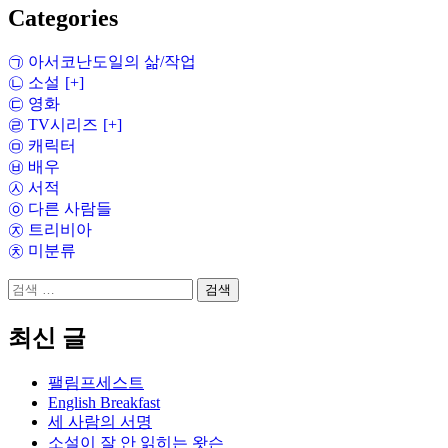
Categories
㉠ 아서코난도일의 삶/작업
㉡ 소설
[+]
㉢ 영화
㉣ TV시리즈
[+]
㉤ 캐릭터
㉥ 배우
㉦ 서적
㉧ 다른 사람들
㉨ 트리비아
㉩ 미분류
검
색:
최신 글
팰림프세스트
English Breakfast
세 사람의 서명
소설이 잘 안 읽히는 왓슨