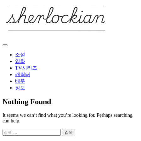
Skip
to
content
소설
영화
TV시리즈
캐릭터
배우
정보
Nothing Found
It seems we can’t find what you’re looking for. Perhaps searching
can help.
검
색: