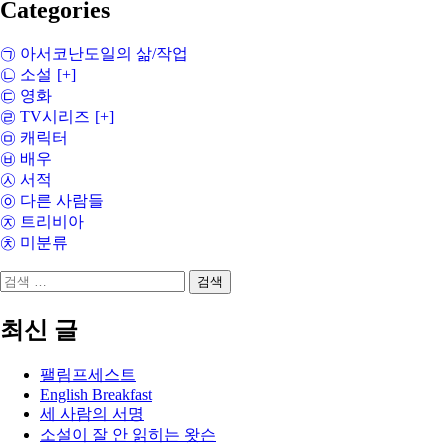
Categories
㉠ 아서코난도일의 삶/작업
㉡ 소설
[+]
㉢ 영화
㉣ TV시리즈
[+]
㉤ 캐릭터
㉥ 배우
㉦ 서적
㉧ 다른 사람들
㉨ 트리비아
㉩ 미분류
검
색:
최신 글
팰림프세스트
English Breakfast
세 사람의 서명
소설이 잘 안 읽히는 왓슨