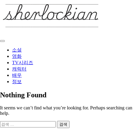
Skip
to
content
소설
영화
TV시리즈
캐릭터
배우
정보
Nothing Found
It seems we can’t find what you’re looking for. Perhaps searching can
help.
검
색: