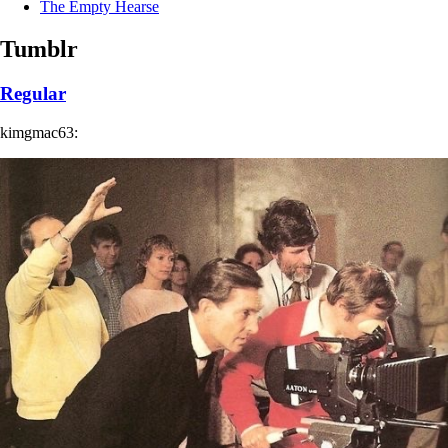
The Empty Hearse
Tumblr
Regular
kimgmac63: