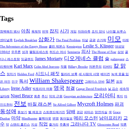
Tags
아침
잡지
시가
창백해진 병사
육체적
번역
게임
자와라족
조지 양식
나이젤 브루스
미모
삽화가
센티널족
English Breakfast
The Final Problem
자살
금광
손가락
미래
Leslie S. Klinger
The Adventure of the Empty House
콜린 제본스
Kensington
대성당
의사
1984년
우주론
성격
팰림프세스트
허드슨 여사
Semiseria
The House of Fear
삼성
골
디오게네스 클럽
James Moriarty
술
디니 레스토랑
잉글랜드
palimpsest
스
칼 맑
Karl Marx
리쿼터백
Colin Abel Jeavons
작품
Hillary Brooke
자본주의
리버티
스
시드니 패짓
정치가
Holden Ford
힐러리 브룩
세 사람의 서명
베이컨
녹색 옷을 입
William Shakespeare
독서
일본
은 여인
인구
그레이스 던바
표정
영국
Irene Adler
청결
Liberty
빅토리아 여왕
Caspar David Friedrich
닐 깁슨
세속적
모리아티
Nigel Bruce
실타래
회춘
추신
악의 근원
Georgian architecture
쪽지
마
전보
Mycroft Holmes
바질 래스본
파괴
인드헌터
Sir Alfred Gilbert
동성애
담배
돋보기
벨 에포크
스트랜드매거진
경감
피터슨
망연자실
색
Grace
마약
메리 모스턴
남아프리카
교
Dunbar
Mindhunter
블랙아웃
변명
동아일보
수
직업
그라나다 TV
약
스탠리 홉킨스
지성
줄거리
주홍색
Gloucester Road
약혼