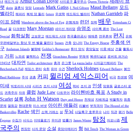
Arthur Conan Doyle
제레미 브
녀
에드거 상
사이로구 홀우무스
Queen Victoria
랫
Mark Gatiss
Maud Bellamy
모드
skein
결혼식
엉망
Lestrade
J. Neil Gibson
벨라미
Nathan Garrideb
파
해파리
복제 양 돌리
future
우생학
에드워드 벨라미
배우
이프 담배
런던
Wanderer above the Sea of Fog
은행계좌
정력
Tottenham Ct
Mary Morstan
승영조
Road
끌
다크랜턴
네이선 개리덥
샤이록 콤쓰
The Lost
편지
화학실험
Special
교보문고
에드워드 시대
한국출판공사
매매춘
연푸른색
은퇴
주홍색 연
우편배달부는 항상 두 번 벨을 울린다
Sussex
건축
모니터
The Empty Hearse
구
Andaman Islands
불량배
Goldini’s Restaurant
튜더 양식
중앙일보
이중 배상
건물
활동사
전쟁
거위
진
느와르
블랙히스
Gioachino Rossini
무채색
북센티널섬
로버트 퍼거슨
대자연
1945년
Tudor architecture
총격
은그릇
La gazza ladra
사자갈기해파리
The
Sherlock Holmes
Reichenbach Fall
제임스 윈터
숙취
유머
수건
Edward Bellamy
봉인
윌리엄 셰익스피어
커피
여
Basil Rathbone
주석
권총
비극
한센병
여성
미새
인생
빅토리아 시대
시리즈
조지 시대
럭비
조지 경
망원동
글로스터 로
클럽
Jude Law
라이헨바흐 폭포
A Study in
드
귀족주의
자유
다트무어
John H Watson
Scarlet
셜록
Duty and Honor
천재성
지배계급
박물학자
최종
아이린 애들러
문제
열등감
현대문학
미스 버넷
리볼버
부적격자
The Hound of the
Rache
색인
두뇌
Baskervilles
소맥 거래소
섬
사일록구 호루무수
나이
직관
평가
Belle
탐정
제
Époque
수집가
서식스
이데올로기
우미관
법률가
James Winter
자포니즘
국주의
소설
형
켄징턴
사자 문양
중앙아메리카
Bill Tench
The Woman in Green