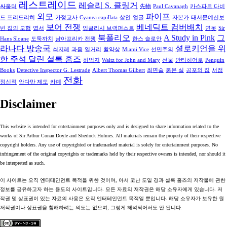
레스트레이드
레슬리 S. 클링거
싸움터
先物
Paul Cavanagh
카스파르 다비
외모
파이프
드 프리드리히
가정교사
Cyanea capillata
살인
얼굴
자본가
태서문예신보
보어 전쟁
베네딕트 컴버배치
빈 집의 모험
엽서
잉글리시 브랙퍼스트
연못
Sir
북폴리오
A Study in Pink
그
Hans Sloane
도둑까치
남아프리카 전쟁
한스 슬로안
라나다 방송국
셜로키언을 위
쇠지레
과음
일거리
활약상
Miami Vice
선민주의
한 주석 달린 셜록 홈즈
허벅지
Waltz for John and Mary
선물
안티히어로
Penquin
Books
Detective Inspector G. Lestrade
Albert Thomas Gilbert
최면술
붉은 실
공포의 집
서점
전화
정신적
안다만 제도
카페
Disclaimer
This website is intended for entertainment purposes only and is designed to share information related to the
works of Sir Arthur Conan Doyle and Sherlock Holmes. All materials remain the property of their respective
copyright holders. Any use of copyrighted or trademarked material is solely for entertainment purposes. No
infringement of the original copyrights or trademarks held by their respective owners is intended, nor should it
be interpreted as such.
이 사이트는 오직 엔터테인먼트 목적을 위한 것이며, 아서 코난 도일 경과 셜록 홈즈의 저작물에 관한
정보를 공유하고자 하는 용도의 사이트입니다. 모든 자료의 저작권은 해당 소유자에게 있습니다. 저
작권 및 상표권이 있는 자료의 사용은 오직 엔터테인먼트 목적일 뿐입니다. 해당 소유자가 보유한 원
저작권이나 상표권을 침해하려는 의도는 없으며, 그렇게 해석되어서도 안 됩니다.