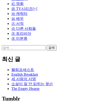
㉢ 영화
㉣ TV시리즈
[+]
㉤ 캐릭터
㉥ 배우
㉦ 서적
㉧ 다른 사람들
㉨ 트리비아
㉩ 미분류
검
색:
최신 글
팰림프세스트
English Breakfast
세 사람의 서명
소설이 잘 안 읽히는 왓슨
The Empty Hearse
Tumblr