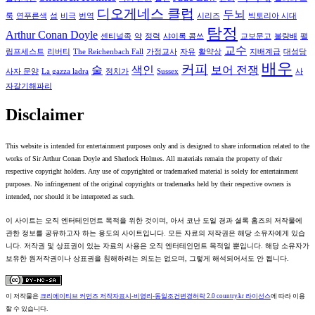
디오게네스 클럽
두뇌
룩
연푸른색
섬
비극
번역
시리즈
빅토리아 시대
탐정
Arthur Conan Doyle
센티널족
약
정력
샤이록 콤쓰
교보문고
불량배
팰
교수
림프세스트
리버티
The Reichenbach Fall
가정교사
자유
활약상
지배계급
대성당
배우
커피
술
색인
보어 전쟁
사자 문양
La gazza ladra
정치가
Sussex
사
자갈기해파리
Disclaimer
This website is intended for entertainment purposes only and is designed to share information related to the
works of Sir Arthur Conan Doyle and Sherlock Holmes. All materials remain the property of their
respective copyright holders. Any use of copyrighted or trademarked material is solely for entertainment
purposes. No infringement of the original copyrights or trademarks held by their respective owners is
intended, nor should it be interpreted as such.
이 사이트는 오직 엔터테인먼트 목적을 위한 것이며, 아서 코난 도일 경과 셜록 홈즈의 저작물에
관한 정보를 공유하고자 하는 용도의 사이트입니다. 모든 자료의 저작권은 해당 소유자에게 있습
니다. 저작권 및 상표권이 있는 자료의 사용은 오직 엔터테인먼트 목적일 뿐입니다. 해당 소유자가
보유한 원저작권이나 상표권을 침해하려는 의도는 없으며, 그렇게 해석되어서도 안 됩니다.
이 저작물은
크리에이티브 커먼즈 저작자표시-비영리-동일조건변경허락 2.0 country.kr 라이선스
에 따라 이용
할 수 있습니다.