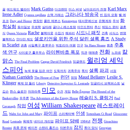
Mark Gatiss
Karl Marx
끌
에드워드 벨라미
다크랜턴
미스 버넷
남아프리카 전쟁
Irene Adler
그라나다 방송국
Cyanea capillata
소맥 거래소
빈 집의 모험
벨 에
화
포크
Duty and Honor
켄징턴
콜린 제본스
Kensington
태서문예신보
은행계좌
주석
학실험
동아일보
우생학
실타래
골디니 레스토랑
마인드헌터
추신
제임스 윈터
결혼
Rache
시드니 패짓
식
Queen Victoria
블랙아웃
수집가
해파리
건축
서식스
변명
셜로키언을 위한 주석 달린 셜록 홈즈
A Study
블랙히스
안다만 제도
in Scarlet
주홍
권총
사일록구 호루무수
빅토리아 여왕
인구
Sir Hans Sloane
회춘
전화
칼
색 연구
라이헨바흐 폭포
사이로구 홀우무스
직관
매매춘
느와르
윌리엄 셰익
맑스
The Final Problem
Caspar David Friedrich
잉글랜드
스피어
셜록
파괴
녹색 옷을 입은 여인
도둑까치
귀족주의
쪽지
서점
Nathan Garrideb
런던
Maud Bellamy
Leslie S.
The House of Fear
엉망
Klinger
복제 양 돌리
Liberty
Detective Inspector G. Lestrade
잉글리시 브랙퍼스트
닐
미모
깁슨
한스 슬로안
자와라족
수건
게임
Belle Époque
The Hound of the
레슬리 S. 클링거
Baskervilles
우주론
The Adventure of the Empty House
Paul
여성
William Shakespeare
레스트레이
직업
Cavanagh
드
파이프
인생
Waltz for John and Mary
스리쿼터백
Tottenham Ct Road
Gloucester
전쟁
파이프 담배
Road
Lestrade
육체적
네이선 개리덥
1984년
Gioachino
잡지
Rossini
최종 문제
베이컨
스탠리 홉킨스
자본주의
튜더 양식
Georgian