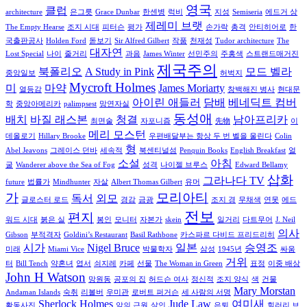
영국
클럽
architecture
은그릇
Grace Dunbar
한센병
럭비
지성
Semiseria
에드거 상
제레미 브랫
The Empty Hearse
조지 시대
피터슨
평가
손가락
총격
안티히어로
한
국출판공사
Holden Ford
돋보기
Sir Alfred Gilbert
작품
천재성
Tudor architecture
The
대자연
Lost Special
나이
줄거리
과음
James Winter
선민주의
주홍색
스트랜드매거진
제국주의
북폴리오
A Study in Pink
모드 벨라
중앙일보
허벅지
Mycroft Holmes
미
마약
James Moriarty
열등감
창백해진 병사
현대문
아이린 애들러
담배
베네딕트 컴버
학
중앙아메리카
palimpsest
망연자실
동성애
배치
바질 래스본
청결
남아프리카
최면술
자포니즘
先物
이
메리 모스턴
데올로기
Hillary Brooke
우편배달부는 항상 두 번 벨을 울린다
Colin
형
Abel Jeavons
그레이스 던바
세속적
북센티널섬
Penquin Books
English Breakfast
얼
소설
아침
굴
Wanderer above the Sea of Fog
성격
나이젤 브루스
Edward Bellamy
삽화
그라나다 TV
future
법률가
Mindhunter
자살
Albert Thomas Gilbert
유머
가
모리아티
독서
외모
글로스터 로드
경감
금광
조지 경
무채색
연못
에드
전보
편지
워드 시대
붉은 실
봉인
모니터
자본가
skein
일거리
다트무어
J. Neil
의사
Gibson
부적격자
Goldini’s Restaurant
Basil Rathbone
카스파르 다비드 프리드리히
시가
Nigel Bruce
일본
승영조
미래
Miami Vice
박물학자
삼성
1945년
싸움
거위
터
Bill Tench
약혼녀
엽서
쇠지레
카페
선물
The Woman in Green
표정
이중 배상
John H Watson
망원동
공포의 집
허드슨 여사
정신적
조지 양식
색
건물
Mary Morstan
Andaman Islands
숙취
리볼버
우미관
로버트 퍼거슨
세 사람의 서명
Sherlock Holmes
Jude Law
여미새
활동사진
악의 근원
살인
은퇴
힐러리 브