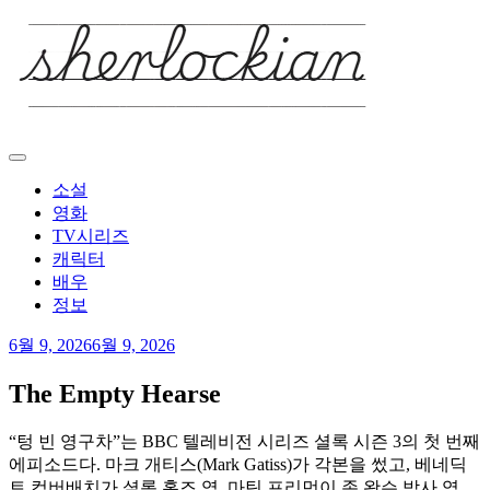
Skip
to
content
소설
영화
TV시리즈
캐릭터
배우
정보
6월 9, 2026
6월 9, 2026
The Empty Hearse
“텅 빈 영구차”는 BBC 텔레비전 시리즈 셜록 시즌 3의 첫 번째
에피소드다. 마크 개티스(Mark Gatiss)가 각본을 썼고, 베네딕
트 컴버배치가 셜록 홈즈 역, 마틴 프리먼이 존 왓슨 박사 역,