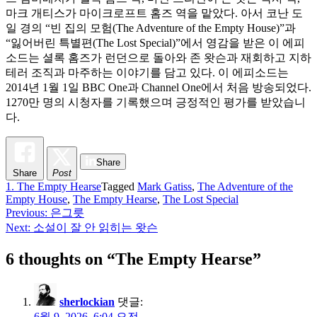
마크 개티스가 마이크로프트 홈즈 역을 맡았다. 아서 코난 도
일 경의 “빈 집의 모험(The Adventure of the Empty House)”과
“잃어버린 특별편(The Lost Special)”에서 영감을 받은 이 에피
소드는 셜록 홈즈가 런던으로 돌아와 존 왓슨과 재회하고 지하
테러 조직과 마주하는 이야기를 담고 있다. 이 에피소드는
2014년 1월 1일 BBC One과 Channel One에서 처음 방송되었다.
1270만 명의 시청자를 기록했으며 긍정적인 평가를 받았습니
다.
Share
Share
Post
1. The Empty Hearse
Tagged
Mark Gatiss
,
The Adventure of the
Empty House
,
The Empty Hearse
,
The Lost Special
Previous:
은그릇
글
Next:
소설이 잘 안 읽히는 왓슨
탐
6 thoughts on “
The Empty Hearse
”
색
sherlockian
댓글:
6월 9, 2026, 6:04 오전