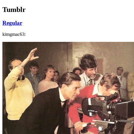
Tumblr
Regular
kimgmac63: