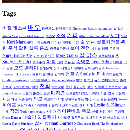
Tags
배우
바질 래스본
망연자실
안티히어로
Gioachino Rossini
palimpsest
닐 깁슨
커피
소설
시가
Miami Vice
Colin Abel Jeavons
최면술
Albert Thomas Gilbert
모니
Karl Marx
술
셜로키언을 위
터
골디니 레스토랑
네이선 개리덥
수건
무채색
한 주석 달린 셜록 홈즈
보어 전쟁
한국출판공사
시리즈
엉망
주홍색
칼 맑스
Nigel Bruce
Mark Gatiss
A
先物
미스 버넷
인구
북센티널섬
Study in Scarlet
아침
승영조
Irene Adler
귀족주의
성격
붉은 실
매매춘
악
모드 벨라미
의 근원
현대문학
정력
사자갈기해파리
은퇴
센티널족
Detective
청결
A Study in Pink
Inspector G. Lestrade
공포의 집
연못
일거리
이데올로기
Goldini’s Restaurant
나이젤 브루스
Andaman Islands
번역
활약상
유머
안다만 제도
총격
전화
한센병
James Winter
살인
Semiseria
추신
동아일보
봉인
사일록구 호루무수
The
대자연
Empty Hearse
스탠리 홉킨스
변명
스트랜드매거진
쇠지레
직관
엽서
박물학
외모
자
섬
과음
최종 문제
빅토리아 시대
우편배달부는 항상 두 번 벨을 울린다
Sussex
파이프
Leslie S. Klinger
돋보기
중앙아메리카
잉글리시 브랙퍼스트
조지 시대
직업
라이헨바흐 폭포
미래
Tudor architecture
자본가
선물
경감
지성
우생학
레슬리 S. 클링거
Grace Dunbar
사이로구 홀우무스
세 사람의 서명
에드워드 시대
잡지
Nathan Garrideb
Caspar David Friedrich
Gloucester Road
The Reichenbach