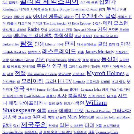
윌리엄 셰익스피어
삽화가
Fall
열등감
손가락
금광
두뇌
Kensington
베이컨
샤이록 콤쓰
Hillary Brooke
Tottenham Ct Road
평가
J. Neil
디오게네스 클럽
아이린 애들러
Gibson
1984년
삼성
피터슨
제임스 윈
메리 모스턴
터
리볼버
다트무어
우미관
The Lost Special
약
Belle Époque
수집가
Rache
거위
에드워드 벨라미
주석
남아프리카 전쟁
Duty and Honor
우주론
로버트
베네딕트 컴버배치
화학실험
퍼거슨
쪽지
불량배
The Hound of the
탐정
편지
인생
클럽
마약
Baskervilles
Liberty
비극
태서문예신보
조지 경
레스트레이드
James Moriarty
English Breakfast
블랙히스
회춘
빅토리아
동성애
런던
여왕
Sir Alfred Gilbert
Queen Victoria
블랙아웃
표정
허벅지
잉글랜
주홍색 연구
형
드
벨 에포크
지배계급
그레이스 던바
대성당
약혼녀
이중 배상
숙
전쟁
Mycroft Holmes
취
서점
The Woman in Green
중앙일보
가정교사
마
모리아티
그라나다 TV
인드헌터
색
Lestrade
도둑까치
리버티
조지 양식
부
영국
적격자
싸움터
future
Sir Hans Sloane
줄거리
La gazza ladra
카페
카스파르 다비
의사
북폴리오
시드
드 프리드리히
Basil Rathbone
결혼식
소맥 거래소
은그릇
William
니 패짓
남아프리카
색인
빈 집의 모험
정치가
Shakespeare
셜록
제레미 브랫
그라나다
육체적
The Final Problem
방송국
여미새
Mary Morstan
교보문고
복제 양 돌리
Waltz for John and Mary
제국주의
담배
일본
파괴
럭비
천재성
다크랜턴
건물
스리쿼터백
Penquin Books
은행계좌
끌
녹색 옷을 입은 여인
자본주의
권총
Cyanea capillata