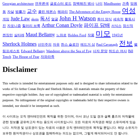
Georgian architecture
연푸른색
글로스터 로드
창백해진 병사
나이
Mindhunter
건축
망원
여성
교수
동
자살
법률가
콜린 제본스
해파리
The Adventure of the Empty House
John H Watson
Jude Law
독서
게임
skein
얼굴
튜더 양식
세속적
활동사
Arthur Conan Doyle
파이프 담배
진
자포니즘
힐러리 브룩
서식스
정신적
미모
Maud Bellamy
켄징턴
실타래
느와르
Holden Ford
작품
1945년
전보
Sherlock Holmes
선민주의
자유
한스 슬로안
에드거 상
Paul Cavanagh
팰
림프세스트
Edward Bellamy
Wanderer above the Sea of Fog
사자 문양
허드슨 여사
Bill
Tench
The House of Fear
자와라족
Disclaimer
This website is intended for entertainment purposes only and is designed to share information related to the
works of Sir Arthur Conan Doyle and Sherlock Holmes. All materials remain the property of their
respective copyright holders. Any use of copyrighted or trademarked material is solely for entertainment
purposes. No infringement of the original copyrights or trademarks held by their respective owners is
intended, nor should it be interpreted as such.
이 사이트는 오직 엔터테인먼트 목적을 위한 것이며, 아서 코난 도일 경과 셜록 홈즈의 저작물에
관한 정보를 공유하고자 하는 용도의 사이트입니다. 모든 자료의 저작권은 해당 소유자에게 있습
니다. 저작권 및 상표권이 있는 자료의 사용은 오직 엔터테인먼트 목적일 뿐입니다. 해당 소유자가
보유한 원저작권이나 상표권을 침해하려는 의도는 없으며, 그렇게 해석되어서도 안 됩니다.