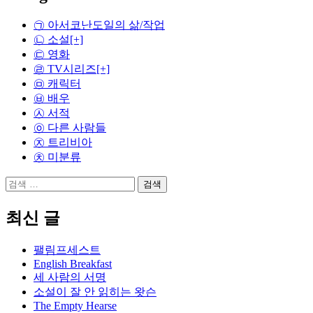
㉠ 아서코난도일의 삶/작업
㉡ 소설
[+]
㉢ 영화
㉣ TV시리즈
[+]
㉤ 캐릭터
㉥ 배우
㉦ 서적
㉧ 다른 사람들
㉨ 트리비아
㉩ 미분류
검
색:
최신 글
팰림프세스트
English Breakfast
세 사람의 서명
소설이 잘 안 읽히는 왓슨
The Empty Hearse