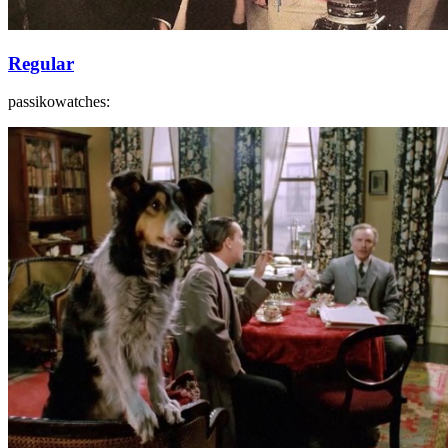
Regular
passikowatches: