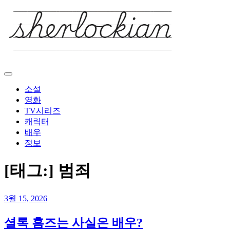
Skip
to
content
소설
영화
TV시리즈
캐릭터
배우
정보
[태그:]
범죄
3월 15, 2026
셜록 홈즈는 사실은 배우?