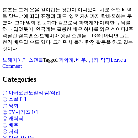
홈즈는 그저 옷을 갈아입는 것만이 아니었다. 새로 어떤 배역
을 맡느냐에 따라 표정과 태도, 영혼 자체까지 탈바꿈하는 듯
했다. 그가 범죄 전문가가 됨으로써 과학계가 예리한 두뇌를
하나 잃었듯이, 연극계는 훌륭한 배우 하나를 잃은 셈이다.[주
석달린 셜록홈즈/보헤미아 왕실 스캔들, 113쪽] 아니면 그는
현직 배우일 수도 있다. 그러면서 몰래 탐정 활동을 하고 있는
것이다.
보헤미아의 스캔들
Tagged
과학계
,
배우
,
범죄
,
탐정
Leave a
on
Comment
셜
Categories
록
홈
즈
㉠ 아서코난도일의 삶/작업
는
㉡ 소설
[+]
사
㉢ 영화
실
㉣ TV시리즈
[+]
은
㉤ 캐릭터
배
㉥ 배우
우?
㉦ 서적
㉧ 다른 사람들