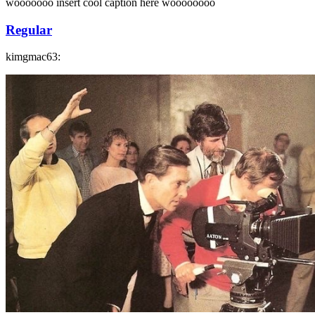
wooooooo insert cool caption here woooooooo
Regular
kimgmac63: