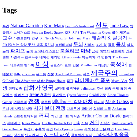
Tags
전보
Nathan Garrideb
Karl Marx
Jude Law
수건
Goldini’s Restaurant
잉
글리시 브랙퍼스트
Penquin Books
Sussex
조지 시대
The Woman in Green
콜린 제본스
교수
레슬리 S. 클링거
마인드헌터
인구
Bill Tench
Waltz for John and Mary
우
두뇌
독서
편배달부는 항상 두 번 벨을 울린다
북센티널섬
시리즈
조지 경
작품
삼성
파이프
북폴리오
마약
은퇴
유머
골디니 레스토랑
금광
허벅지
은행계좌
잉글
랜드
사일록구 호루무수
네이선 개리덥
Liberty
skein
박물학자
약
법률가
The House of
여성
동성애
Fear
에드워드 벨라미
글로스터 로드
건물
Mindhunter
대성당
현
제국주의
대문학
Hillary Brooke
은그릇
선물
The Final Problem
지성
Tottenham
라이헨바흐 폭포
인
Ct Road
The Adventure of the Empty House
직관
Miami Vice
삽화가
영국
생
센티널족
실타래
블랙아웃
palimpsest
추신
최종 문제
표정
중
Irene Adler
앙일보
벨 에포크
동아일보
Queen Victoria
안티히어로
Albert Thomas
전쟁
베네딕트 컴버배치
Mark Gatiss
Gilbert
귀족주의
우주론
해파리
약
시가
보어 전쟁
혼녀
세 사람의 서명
다트무어
1984년
힐러리 브룩
Andaman
커피
Arthur Conan Doyle
Islands
스트랜드매거진
게임
로버트 퍼거슨
블랙히
거위
스
지배계급
James Winter
The Reichenbach Fall
건축
자유
서식스
Paul Cavanagh
Grace Dunbar
수집가
주홍색
봉인
Belle Époque
future
녹색 옷을 입은 여인
Gioachino
시드니 패짓
그라나다 방송국
Rossini
정신적
안다만 제도
창백해진 병사