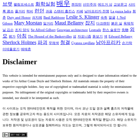
배우
브랫
화학실험
팰림프세스트
켄징턴
선민주의
에드거 상
교보문고
샤이
런던
록 콤쓰
줄거리
럭비
과음
스탠리 홉킨스
카페
남아프리카 전쟁
La gazza ladra
회
Leslie S. Klinger
춘
Duty and Honor
쇠지레
Basil Rathbone
숙취
얼굴
J. Neil
Mary Morstan
Maud Bellamy
잡지
Gibson
일거리
다크랜턴
붉은 실
육체적
외
닐 깁슨
조지 양식
Sir Alfred Gilbert
Georgian architecture
Lestrade
한스 슬로안
先物
모
아침
평가
The Hound of the Baskervilles
섬
자포니즘
돋보기
색
Edward Bellamy
Sherlock Holmes
파괴
청결
남아프리카
무채색
Cyanea capillata
손가락
이데올로기
매매춘
Disclaimer
This website is intended for entertainment purposes only and is designed to share information related to the
works of Sir Arthur Conan Doyle and Sherlock Holmes. All materials remain the property of their
respective copyright holders. Any use of copyrighted or trademarked material is solely for entertainment
purposes. No infringement of the original copyrights or trademarks held by their respective owners is
intended, nor should it be interpreted as such.
이 사이트는 오직 엔터테인먼트 목적을 위한 것이며, 아서 코난 도일 경과 셜록 홈즈의 저작물에
관한 정보를 공유하고자 하는 용도의 사이트입니다. 모든 자료의 저작권은 해당 소유자에게 있습
니다. 저작권 및 상표권이 있는 자료의 사용은 오직 엔터테인먼트 목적일 뿐입니다. 해당 소유자가
보유한 원저작권이나 상표권을 침해하려는 의도는 없으며, 그렇게 해석되어서도 안 됩니다.