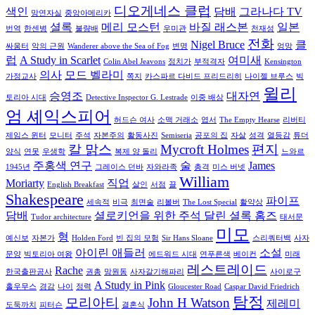
디오게네스 클럽
색인
담배
그라나다 TV
망연자실
중앙아메리카
셜록
메리 모스턴
바질 래스본
일본
번역
한센병
불량배
우미관
천재성
전화
Nigel Bruce
클
싸움터
악의 근원
Wanderer above the Sea of Fog
변명
엉망
럽
A Study in Scarlet
여미새
Colin Abel Jeavons
정치가
부적격자
Kensington
의사
모드 벨라미
가정교사
쪽지
카스파르 다비드 프리드리히
나이젤 브루스
빅
윌리
승영조
대자연
토리아 시대
Detective Inspector G. Lestrade
이중 배상
엄 셰익스피어
허드슨 여사
소맥 거래소
엽서
The Empty Hearse
리버티
제임스 윈터
모니터
주석
자본주의
활동사진
Semiseria
공포의 집
자살
성격
열등감
튜더
칼 맑스
Mycroft Holmes
편지
양식
연못
우생학
복제 양 돌리
느와르
주홍색 연구
술
James
1945년
그레이스 던바
자와라족
총격
미스 버넷
William
Moriarty
직업
English Breakfast
살인
서점
끌
Shakespeare
파이프
세속적
비극
최면술
리볼버
The Lost Special
활약상
담배
셜로키언을 위한 주석 달린 셜록 홈즈
Tudor architecture
태서문
미모
형
예신보
자본가
Holden Ford
빈 집의 모험
Sir Hans Sloane
스리쿼터백
사자
아이린 애들러
소설
문양
빅토리아 여왕
에드워드 시대
연푸른색
베이컨
미래
레스트레이드
Rache
한국출판공사
권총
망원동
사자갈기해파리
사이로구
A Study in Pink
홀우무스
경감
나이
정력
Gloucester Road
Caspar David Friedrich
탐정
모리아티
John H Watson
제레미
도둑까치
피터슨
결혼식